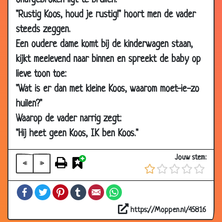
onafgebroken ligt te brullen.
17 Mar 2008
Naar huis willen
3.46
"Rustig Koos, houd je rustig!" hoort men de vader
17 Mar 2008
Zonder hulp van mamma
3.07
steeds zeggen.
16 Mar 2008
Rekenen
2.83
Een oudere dame komt bij de kinderwagen staan,
kijkt meelevend naar binnen en spreekt de baby op
14 Mar 2008
Dezelfde fouten
3.50
lieve toon toe:
06 Mar
Ze hebben gekust!
3.69
"Wat is er dan met kleine Koos, waarom moet-ie-zo
2008
huilen?"
03 Mar
18
3.86
2008
Waarop de vader narrig zegt:
"Hij heet geen Koos, IK ben Koos."
25 Feb 2008
Geen geld voor kado's
2.63
21 Feb 2008
Je bent laat!
3.28
Jouw stem:
«
»
04 Feb 2008
Beertje kopen?
3.79
31 Dec 2007
Gevaarlijke misdadigers
3.20
Facebook
Twitter
Pinterest
Tumblr
Email
WhatsApp
31 Dec 2007
Bezoek
2.92
https://Moppen.nl/45816
27 Dec 2007
Paniek!
3.07