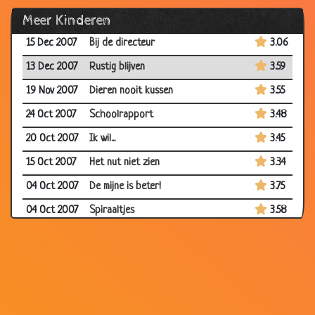
Meer Kinderen
27 Dec 2007
Bijdehandtje
2.97
15 Dec 2007
Bij de directeur
3.06
13 Dec 2007
Rustig blijven
3.59
19 Nov 2007
Dieren nooit kussen
3.55
24 Oct 2007
Schoolrapport
3.48
20 Oct 2007
Ik wil...
3.45
15 Oct 2007
Het nut niet zien
3.34
04 Oct 2007
De mijne is beter!
3.75
04 Oct 2007
Spiraaltjes
3.58
01 Oct 2007
Afpersing
2.97
01 Oct 2007
Door iedereen gepest
3.54
01 Oct 2007
Wat wil je later worden?
3.09
01 Oct 2007
Optimist - Pessimist
3.72