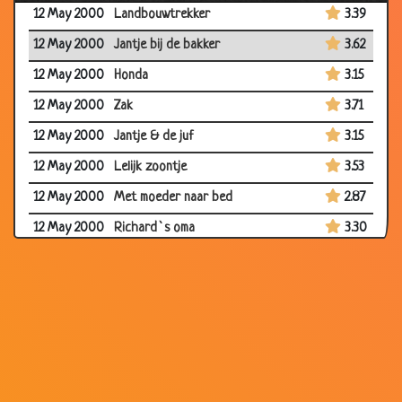
12 May 2000
Landbouwtrekker
3.39
12 May 2000
Jantje bij de bakker
3.62
12 May 2000
Honda
3.15
12 May 2000
Zak
3.71
12 May 2000
Jantje & de juf
3.15
12 May 2000
Lelijk zoontje
3.53
12 May 2000
Met moeder naar bed
2.87
12 May 2000
Richard`s oma
3.30
12 May 2000
Natuurkunde voor gevorderden
3.17
12 May 2000
Vermoedens
3.57
12 May 2000
Flappie
3.57
12 May 2000
Ik ben benieuwd!
3.39
12 May 2000
Vader en zoon
3.71