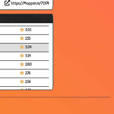
https://Moppen.nl/71974
2.69
3.10
3.09
3.01
2.55
3.04
3.14
2.80
2.76
2.56
3.31
3.17
2.94