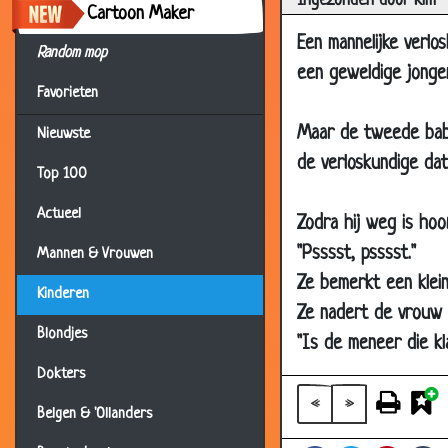
Ingezonden door Kim
Cartoon Maker
28 Feb 2017
Een mannelijke verlo
Random mop
12 Feb 2017
een geweldige jonge
02 Feb 2017
Favorieten
20 Jan 2017
Maar de tweede baby
Nieuwste
09 Jan 2017
de verloskundige dat
Top 100
09 Jan 2017
Actueel
Zodra hij weg is hoo
30 Jan 2015
"Psssst, psssst."
Mannen & Vrouwen
27 Nov 2014
Ze bemerkt een klei
12 Nov 2014
Kinderen
Ze nadert de vrouw e
10 Oct 2014
Blondjes
"Is de meneer die kl
03 Oct 2014
Dokters
11 Sep 2014
«
»
Belgen & 'Ollanders
19 Aug 2014