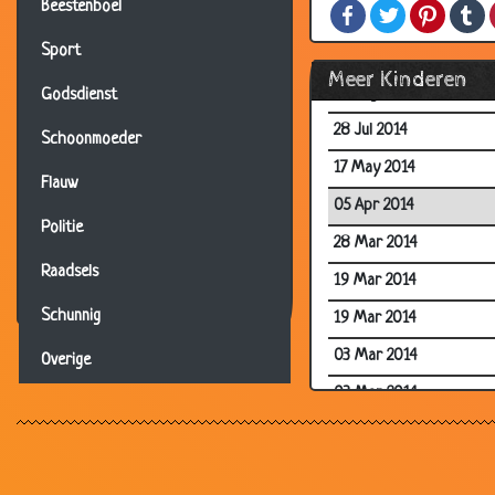
Beestenboel
Facebook
Twitter
Pintere
T
19 Aug 2014
Sport
19 Aug 2014
Meer Kinderen
19 Aug 2014
Godsdienst
28 Jul 2014
Schoonmoeder
17 May 2014
Flauw
05 Apr 2014
Politie
28 Mar 2014
Raadsels
19 Mar 2014
Schunnig
19 Mar 2014
03 Mar 2014
Overige
03 Mar 2014
09 Feb 2014
13 Jan 2014