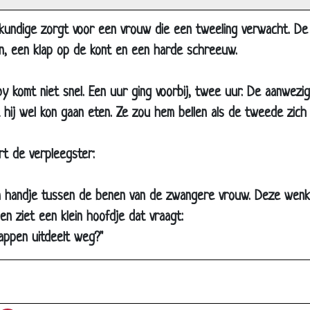
Bananen
skundige zorgt voor een vrouw die een tweeling verwacht. De
Te veel
n, een klap op de kont en een harde schreeuw.
Noordzee
Bos
 komt niet snel. Een uur ging voorbij, twee uur. De aanwezig
Verjaarsgeld
 hij wel kon gaan eten. Ze zou hem bellen als de tweede zich
Lelijke baby
rt de verpleegster:
Gapen
Buiten spelen
n handje tussen de benen van de zwangere vrouw. Deze wenkt
Het glazen straatje
n ziet een klein hoofdje dat vraagt:
Woordenschat
appen uitdeelt weg?"
Huwelijksnacht
Oma's nieuwe kapsel
Net zijn vader