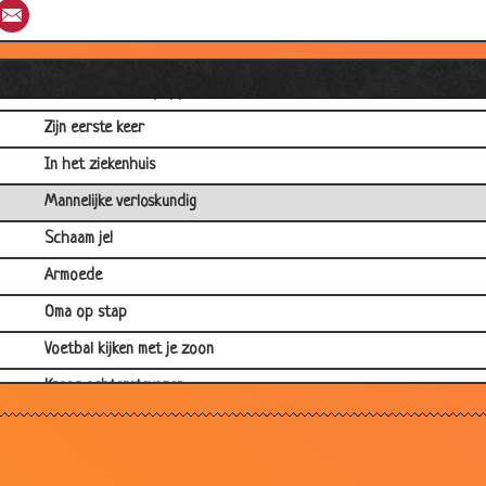
st
umblr
Email
Groeien
Logisch nadenken
Net zo sterk als pappa
Zijn eerste keer
In het ziekenhuis
Mannelijke verloskundig
Schaam je!
Armoede
Oma op stap
Voetbal kijken met je zoon
Kraag achterstevoren
Huidcreme
Cadeau voor papa