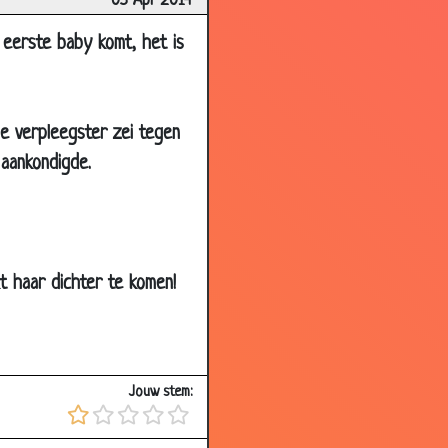
05 Apr 2014
2.88
 eerste baby komt, het is
3.17
2.94
3.07
e verpleegster zei tegen
2.90
 aankondigde.
3.01
3.15
3.15
 haar dichter te komen!
2.69
3.06
3.29
Jouw stem:
3.34
2.84