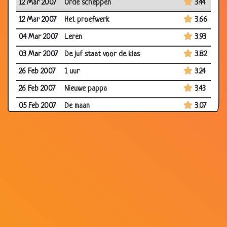
12 Mar 2007
Orde scheppen
3.44
12 Mar 2007
Het proefwerk
3.66
04 Mar 2007
Leren
3.93
03 Mar 2007
De juf staat voor de klas
3.82
26 Feb 2007
1 uur
3.24
26 Feb 2007
Nieuwe pappa
3.43
05 Feb 2007
De maan
3.07
05 Feb 2007
Bellen
3.72
05 Feb 2007
Aan Sinterklaas vragen
3.72
05 Feb 2007
Niemand thuis
3.68
05 Feb 2007
Hoe ziet God eruit?
3.26
29 Jan 2007
Drie maal is...
3.79
28 Jan 2007
De was doen
3.64
19 Jan 2007
Andersom
3.32