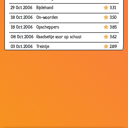
29 Oct 2006
Bijdehand
3.31
18 Oct 2006
On-woorden
3.50
18 Oct 2006
Opscheppers
3.85
08 Oct 2006
Raadseltje voor op school
3.62
03 Oct 2006
Treintje
2.89
13 Sep 2006
Sinterklaas
3.95
13 Sep 2006
Ik ben een rund
3.52
13 Sep 2006
Strafregels
3.79
09 Sep 2006
Fluiten
3.92
07 Sep 2006
School
3.50
25 Aug 2006
Beschrijven wat je ziet
3.92
24 Aug 2006
Opa
3.37
15 Aug 2006
Brief aan Papa
2.98