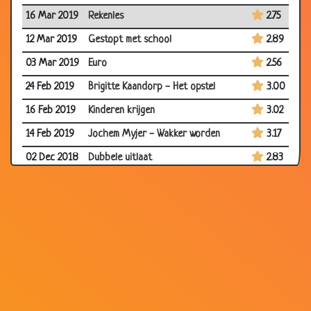
16 Mar 2019
Rekenles
2.75
12 Mar 2019
Gestopt met school
2.89
03 Mar 2019
Euro
2.56
24 Feb 2019
Brigitte Kaandorp - Het opstel
3.00
16 Feb 2019
Kinderen krijgen
3.02
14 Feb 2019
Jochem Myjer - Wakker worden
3.17
02 Dec 2018
Dubbele uitlaat
2.83
24 Nov 2018
Evert Kwok - Pretpark
3.08
23 Nov 2018
Vuilnisman
2.66
15 Nov 2018
Haar......
3.03
10 Nov 2018
Aapje
2.91
30 Oct 2018
18
2.90
24 Oct 2018
Naar groep 8?
3.09