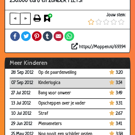
250.000 euro en ZONDER FIETS!"
08 Feb 2013
Brief posten
2.73
11 Jan 2013
Het gummetje van Jantje
3.43
Jouw stem:
«
»
07 Dec 2012
Waar woon je?
3.54
10 Nov 2012
Twee ezels
2.89
Facebook
Twitter
Pinterest
Tumblr
Email
WhatsApp
05 Nov 2012
Niet meer naar school
3.29
https://Moppen.nl/69394
05 Oct 2012
Tennisbal
3.21
Meer Kinderen
28 Sep 2012
Pijp uitblazen
3.43
28 Sep 2012
Op de paardenveiling
3.20
07 Sep 2012
Kinderlogica
3.54
27 Jul 2012
Bang voor onweer
3.49
13 Jul 2012
Opscheppen over je vader
3.31
10 Jul 2012
Straf
2.67
29 Jun 2012
Menseneters
3.41
25 May 2012
Nog nooit een schilder gezien
3.58