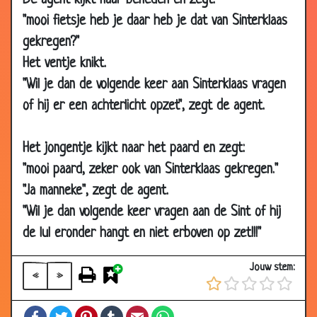
De agent kijkt naar beneden en zegt:
29 Nov 2006
Kont kussen
3.69
"mooi fietsje heb je daar heb je dat van Sinterklaas
gekregen?"
27 Nov 2006
Directeur
3.67
Het ventje knikt.
26 Nov 2006
Karton
3.64
"Wil je dan de volgende keer aan Sinterklaas vragen
24 Nov 2006
Jantje en Peter
3.25
of hij er een achterlicht opzet", zegt de agent.
20 Nov 2006
Waarschijnlijk?
3.78
17 Nov 2006
Mooie herinnering
3.28
Het jongentje kijkt naar het paard en zegt:
15 Nov 2006
Oude man
3.40
"mooi paard, zeker ook van Sinterklaas gekregen."
12 Nov 2006
10 schoolregels
3.51
"Ja manneke", zegt de agent.
06 Nov 2006
Dropjes
3.69
"Wil je dan volgende keer vragen aan de Sint of hij
de lul eronder hangt en niet erboven op zet!!!"
05 Nov 2006
Lekkere melk
3.40
05 Nov 2006
Sinterklaas
3.56
Jouw stem:
«
»
31 Oct 2006
Doosje sigaren
3.23
29 Oct 2006
Bijdehand
3.31
Facebook
Twitter
Pinterest
Tumblr
Email
WhatsApp