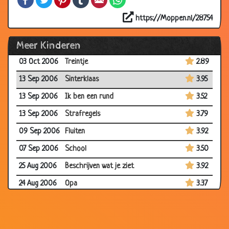
18 Oct 2006
On-woorden
3.50
https://Moppen.nl/28754
18 Oct 2006
Opscheppers
3.85
Meer Kinderen
08 Oct 2006
Raadseltje voor op school
3.62
03 Oct 2006
Treintje
2.89
13 Sep 2006
Sinterklaas
3.95
13 Sep 2006
Ik ben een rund
3.52
13 Sep 2006
Strafregels
3.79
09 Sep 2006
Fluiten
3.92
07 Sep 2006
School
3.50
25 Aug 2006
Beschrijven wat je ziet
3.92
24 Aug 2006
Opa
3.37
15 Aug 2006
Brief aan Papa
2.98
13 Aug 2006
Opscheppen
2.57