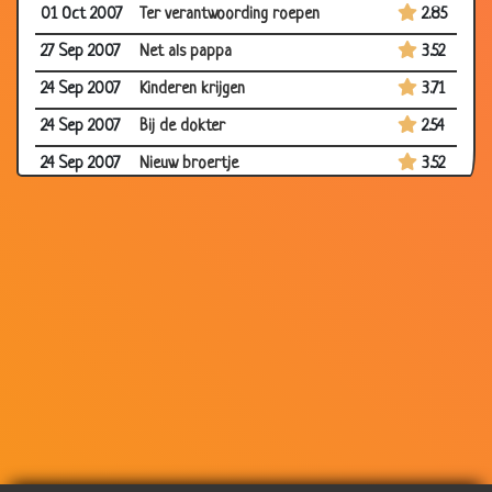
01 Oct 2007
Ter verantwoording roepen
2.85
27 Sep 2007
Net als pappa
3.52
24 Sep 2007
Kinderen krijgen
3.71
24 Sep 2007
Bij de dokter
2.54
24 Sep 2007
Nieuw broertje
3.52
24 Sep 2007
Kerels onder elkaar
2.78
24 Sep 2007
Zwarte sponsje
3.34
06 Sep 2007
Hoe zout?
3.70
06 Sep 2007
Wat is dat?
3.67
06 Sep 2007
Slecht rapport
3.59
30 Aug 2007
Goeie gok
3.61
30 Aug 2007
Paniek!
3.78
30 Aug 2007
Strikvraag
3.53