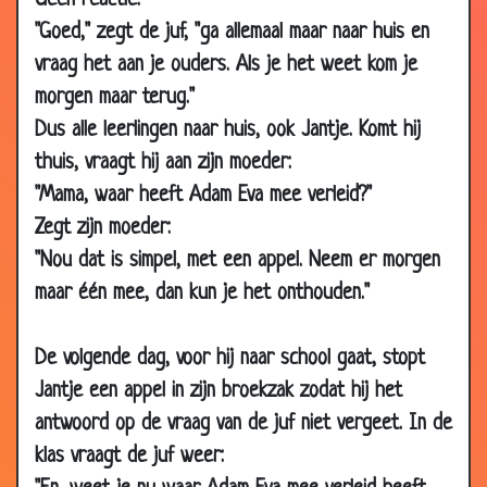
Geen reactie.
"Goed," zegt de juf, "ga allemaal maar naar huis en
27 Mar 2002
Ongesteld
3.25
vraag het aan je ouders. Als je het weet kom je
23 Mar 2002
Ouders
3.69
morgen maar terug."
07 Mar 2002
Langzaam
3.57
Dus alle leerlingen naar huis, ook Jantje. Komt hij
27 Feb 2002
Kater
3.33
thuis, vraagt hij aan zijn moeder:
24 Feb 2002
Laat liggen
3.41
"Mama, waar heeft Adam Eva mee verleid?"
15 Feb 2002
He papa mag ik iets vragen?
3.28
Zegt zijn moeder:
12 Feb 2002
Fiets voor Jantje's verjaardag
3.71
"Nou dat is simpel, met een appel. Neem er morgen
maar één mee, dan kun je het onthouden."
04 Feb 2002
Vermoeden
3.44
31 Jan 2002
Familiezaken
3.20
De volgende dag, voor hij naar school gaat, stopt
30 Jan 2002
ugghhh mijn keel
3.29
Jantje een appel in zijn broekzak zodat hij het
29 Jan 2002
De een is beter dan de ander
3.71
antwoord op de vraag van de juf niet vergeet. In de
29 Jan 2002
Oma
3.57
klas vraagt de juf weer:
28 Jan 2002
Spreekwoorden tekenen
3.70