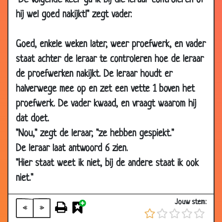
"De volgende keer ga ik bij die leraar controleren of
30 Aug 2007
Ruzie uitleggen
3.19
hij wel goed nakijkt!" zegt vader.
13 Aug 2007
Goede manieren
3.00
Goed, enkele weken later, weer proefwerk, en vader
08 Aug 2007
Papa!
3.56
staat achter de leraar te controleren hoe de leraar
07 Aug 2007
Vader
3.02
de proefwerken nakijkt. De leraar houdt er
22 Jul 2007
Zakgeld vermindering
3.51
halverwege mee op en zet een vette 1 boven het
16 Jul 2007
Kinder moppen
3.45
proefwerk. De vader kwaad, en vraagt waarom hij
04 Jun 2007
Hondje ruilen
3.66
dat doet.
01 May 2007
Bij de apotheker
3.51
"Nou," zegt de leraar, "ze hebben gespiekt."
12 Apr 2007
Tikkende auto
3.10
De leraar laat antwoord 6 zien.
07 Apr 2007
Spijbellen
2.87
"Hier staat weet ik niet, bij de andere staat ik ook
niet."
02 Apr 2007
Voetballen
2.02
26 Mar 2007
Jeugd van tegenwoordig
3.54
Jouw stem:
«
»
26 Mar 2007
Bidden voor het eten
3.69