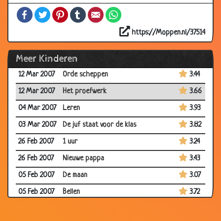
22 Mar 2007
Vuile taal
3.54
Facebook
Twitter
Pinterest
Tumblr
Email
WhatsApp
12 Mar 2007
Afblijven!
3.73
https://Moppen.nl/37514
12 Mar 2007
Geen smoesjes
3.72
Meer Kinderen
12 Mar 2007
Meer benzine
3.80
12 Mar 2007
Orde scheppen
3.44
12 Mar 2007
Het proefwerk
3.66
04 Mar 2007
Leren
3.93
03 Mar 2007
De juf staat voor de klas
3.82
26 Feb 2007
1 uur
3.24
26 Feb 2007
Nieuwe pappa
3.43
05 Feb 2007
De maan
3.07
05 Feb 2007
Bellen
3.72
05 Feb 2007
Aan Sinterklaas vragen
3.72