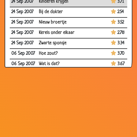
24 Sep 2007
Kinderen krijgen
3.71
24 Sep 2007
Bij de dokter
2.54
24 Sep 2007
Nieuw broertje
3.52
24 Sep 2007
Kerels onder elkaar
2.78
24 Sep 2007
Zwarte sponsje
3.34
06 Sep 2007
Hoe zout?
3.70
06 Sep 2007
Wat is dat?
3.67
06 Sep 2007
Slecht rapport
3.59
30 Aug 2007
Goeie gok
3.61
30 Aug 2007
Paniek!
3.78
30 Aug 2007
Strikvraag
3.53
30 Aug 2007
Ruzie uitleggen
3.19
13 Aug 2007
Goede manieren
3.00
08 Aug 2007
Papa!
3.56