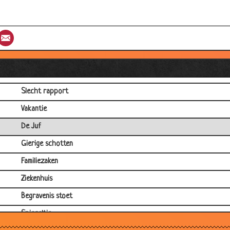
Zieken auto
Oma
st
umblr
Email
Opa slaat
Wat is het rare??
Oma bent...?
Slecht rapport
Vakantie
De Juf
Gierige schotten
Familiezaken
Ziekenhuis
Begravenis stoet
Spiegeltje