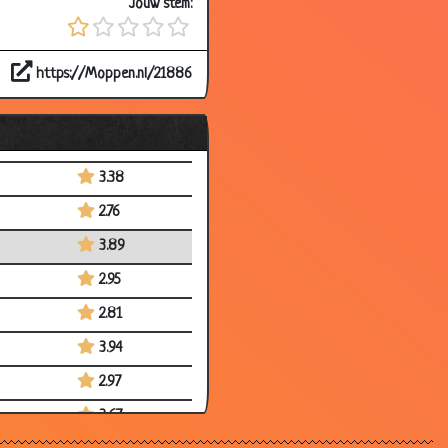
Jouw stem:
2.85
3.47
https://Moppen.nl/21886
2.25
3.61
3.78
3.38
2.76
3.89
2.95
2.81
3.94
2.97
3.67