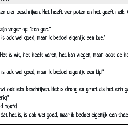
aster
Sesamstraat
een dier beschrijven. Het heeft vier poten en het geeft melk. 
Kindernamen
Héél véél kinderen
zijn vinger op: "Een geit."
Politiek
at is ook wel goed, maar ik bedoel eigenlijk een koe."
Brug aan het huilen?
Het Slimme kindje
Het is wit, het heeft veren, het kan vliegen, maar loopt de he
Koffie!!!
t is ook wel goed, maar ik bedoel eigenlijk een kip!"
Struikrover
Machinist
wil ook iets beschrijven. Het is droog en groot als het erin g
Torren
rig."
Familienaam
od hoofd.
Ria en kees
dat het is, is ook wel goed, maar ik bedoel eigenlijk een thee
Gelogen