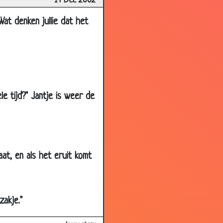
14 Dec 2002
3.15
Wat denken jullie dat het
3.54
3.75
3.28
2.81
3.19
le tijd?" Jantje is weer de
3.63
2.71
3.33
aat, en als het eruit komt
3.90
2.67
3.04
zakje."
3.84