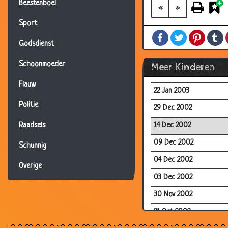
Beestenboel
06 Mar 2003
«
»
04 Mar 2003
Sport
Facebook
Twitter
Pintere
T
02 Mar 2003
Godsdienst
03 Feb 2003
Schoonmoeder
Meer Kinderen
03 Feb 2003
Flauw
22 Jan 2003
Politie
29 Dec 2002
14 Dec 2002
Raadsels
09 Dec 2002
Schunnig
04 Dec 2002
Overige
03 Dec 2002
30 Nov 2002
21 Oct 2002