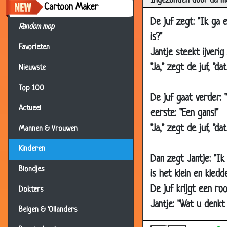
Ingezonden door da m
Cartoon Maker
04 Apr 2006
De juf zegt: "Ik ga 
26 Mar 2006
Random mop
is?"
17 Mar 2006
Favorieten
Jantje steekt ijverig 
03 May 2004
"Ja," zegt de juf, "d
Nieuwste
07 Jan 2004
Top 100
03 Jan 2004
De juf gaat verder: "
Actueel
09 Jul 2003
eerste: "Een gans!"
"Ja," zegt de juf, "da
02 Jul 2003
Mannen & Vrouwen
14 Jun 2003
Kinderen
Dan zegt Jantje: "Ik 
27 May 2003
Blondjes
is het klein en kledde
07 May 2003
De juf krijgt een ro
Dokters
04 Apr 2003
Jantje: "Wat u denkt 
Belgen & 'Ollanders
28 Mar 2003