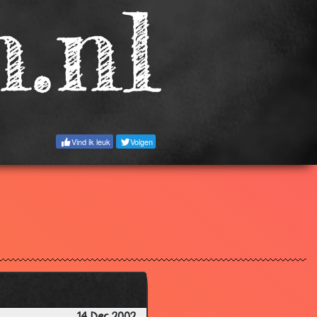
3.90
3.18
3.67
3.64
3.21
3.54
Vind ik leuk
Volgen
3.76
3.09
3.06
3.54
3.60
3.20
3.34