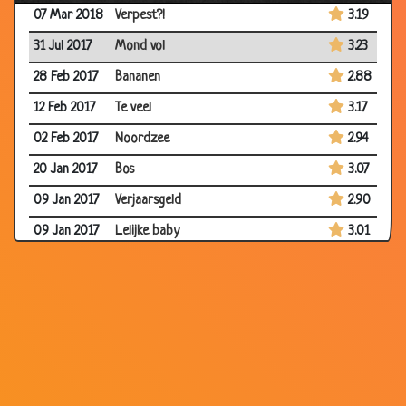
07 Mar 2018
Verpest?!
3.19
31 Jul 2017
Mond vol
3.23
28 Feb 2017
Bananen
2.88
12 Feb 2017
Te veel
3.17
02 Feb 2017
Noordzee
2.94
20 Jan 2017
Bos
3.07
09 Jan 2017
Verjaarsgeld
2.90
09 Jan 2017
Lelijke baby
3.01
30 Jan 2015
Gapen
3.15
27 Nov 2014
Buiten spelen
3.15
12 Nov 2014
Het glazen straatje
2.69
10 Oct 2014
Woordenschat
3.06
03 Oct 2014
Huwelijksnacht
3.29