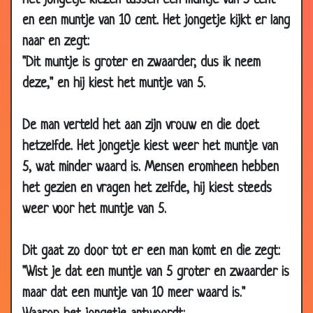
het jongetje kiezen tussen een muntje van 5 cent
03 Jan 2010
Controleren
3.06
en een muntje van 10 cent. Het jongetje kijkt er lang
27 Dec 2009
Belangrijke gast
3.53
naar en zegt:
23 Dec 2009
Wat te doen
3.28
"Dit muntje is groter en zwaarder, dus ik neem
04 Dec 2009
De pil
3.20
deze," en hij kiest het muntje van 5.
16 Oct 2009
Slager
3.28
De man verteld het aan zijn vrouw en die doet
12 Oct 2009
Loop naar de duivel
3.77
hetzelfde. Het jongetje kiest weer het muntje van
23 Sep 2009
Priester
3.50
5, wat minder waard is. Mensen eromheen hebben
23 Sep 2009
Nieuwe fiets
3.61
het gezien en vragen het zelfde, hij kiest steeds
18 Sep 2009
Hun eerste vakantie
3.80
weer voor het muntje van 5.
11 Sep 2009
Wat wil je later worden?
3.69
07 Sep 2009
Gezichtscrème
3.70
Dit gaat zo door tot er een man komt en die zegt:
15 Jul 2009
Verrrrrrrmoeden
3.69
"Wist je dat een muntje van 5 groter en zwaarder is
maar dat een muntje van 10 meer waard is."
11 Jul 2009
Een jongetje van 6
3.64