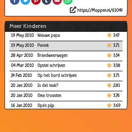
14 Jul 2010
Een glas water
3.95
https://Moppen.nl/61049
12 Jul 2010
Onderdelen
3.35
Meer Kinderen
07 Jun 2010
Mafketel
3.83
19 May 2010
Nieuwe papa
3.47
19 May 2010
Paniek
3.71
28 Apr 2010
Brandweerwagen
3.54
04 Mar 2010
Opstel schrijven
3.58
24 Feb 2010
Op het bord schrijven
3.71
20 Jan 2010
Is dat leuk?
2.81
20 Jan 2010
Oma troosten
3.76
16 Jan 2010
Opa's pijp
3.69
10 Jan 2010
Dode Schilpad
3.74
03 Jan 2010
Controleren
3.12