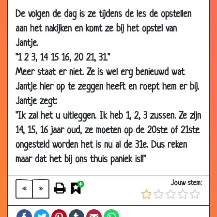
16 Jan 2011
Snugger Pietje
3.90
De volgen de dag is ze tijdens de les de opstellen
aan het nakijken en komt ze bij het opstel van
18 Nov 2010
Naar de kapper
3.48
Jantje.
18 Nov 2010
Drukke klas
3.43
"1 2 3, 14 15 16, 20 21, 31."
18 Nov 2010
Leren rekenen
3.70
Meer staat er niet. Ze is wel erg benieuwd wat
18 Nov 2010
Slecht rapport
3.79
Jantje hier op te zeggen heeft en roept hem er bij.
18 Nov 2010
Bij de apotheek
3.23
Jantje zegt:
18 Nov 2010
Waar kindjes vandaan komen
3.46
"Ik zal het u uitleggen. Ik heb 1, 2, 3 zussen. Ze zijn
18 Nov 2010
Huisdier mee naar school
3.76
14, 15, 16 jaar oud, ze moeten op de 20ste of 21ste
04 Nov 2010
Brief aan ouders
3.79
ongesteld worden het is nu al de 31e. Dus reken
maar dat het bij ons thuis paniek is!!"
06 Oct 2010
Wachtwoord onthouden
3.11
25 Sep 2010
Uniek probleem
3.80
Jouw stem:
«
»
15 Sep 2010
Mondige kinderen
3.73
14 Jul 2010
Bij mij slapen vannacht
3.62
Facebook
Twitter
Pinterest
Tumblr
Email
WhatsApp