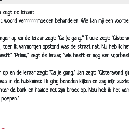
ie
Brandweerwagen
s zegt de leraar:
Opstel schrijven
t woord verrrrrrrmoeden behandelen. Wie kan mij een voorbe
Op het bord schrijven
Is dat leuk?
inger op en de leraar zegt: "Ga je gang." Trudie zegt: "Gister
Oma troosten
, toen ik vanmorgen opstond was de straat nat. Nu heb ik h
eft." "Prima," zegt de leraar, "wie heeft er nog een voorbeel
Opa's pijp
Dode Schilpad
r op en de leraar zegt: "Ga je gang." Jan zegt: "Gisteravond g
Controleren
waai in de huiskamer. Ik ging beneden kijken en zag mijn zust
Belangrijke gast
hter de bank en haalde net zijn broek op. Nou heb ik het ver
Wat te doen
 poepen."
De pil
Slager
Loop naar de duivel