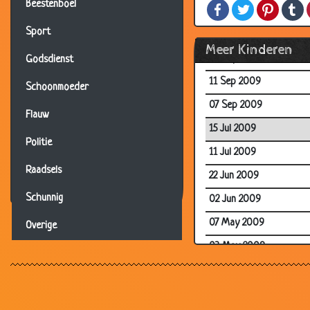
Beestenboel
Facebook
Twitter
Pintere
T
23 Sep 2009
Sport
23 Sep 2009
Meer Kinderen
18 Sep 2009
Godsdienst
11 Sep 2009
Schoonmoeder
07 Sep 2009
Flauw
15 Jul 2009
Politie
11 Jul 2009
Raadsels
22 Jun 2009
Schunnig
02 Jun 2009
07 May 2009
Overige
03 May 2009
21 Mar 2009
18 Feb 2009