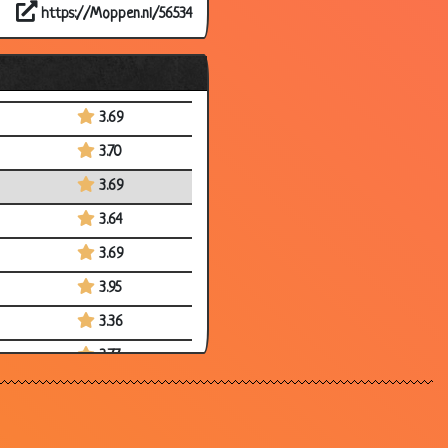
https://Moppen.nl/56534
3.50
3.61
3.80
3.69
3.70
3.69
3.64
3.69
3.95
3.36
3.77
3.56
3.77