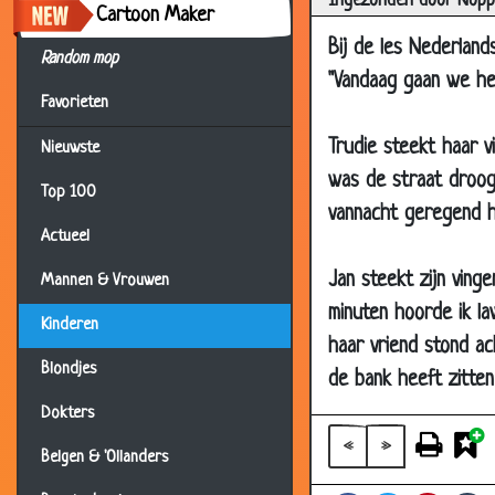
Ingezonden door Nopp
Cartoon Maker
28 Apr 2010
Bij de les Nederland
Random mop
04 Mar 2010
"Vandaag gaan we he
24 Feb 2010
Favorieten
20 Jan 2010
Trudie steekt haar v
Nieuwste
20 Jan 2010
was de straat droog
Top 100
vannacht geregend he
16 Jan 2010
Actueel
10 Jan 2010
Jan steekt zijn vinge
Mannen & Vrouwen
03 Jan 2010
minuten hoorde ik la
27 Dec 2009
Kinderen
haar vriend stond ac
23 Dec 2009
Blondjes
de bank heeft zitten
04 Dec 2009
Dokters
16 Oct 2009
«
»
Belgen & 'Ollanders
12 Oct 2009