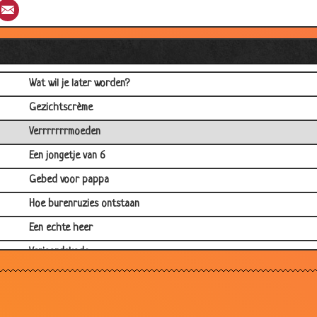
st
umblr
Email
Priester
Nieuwe fiets
Hun eerste vakantie
Wat wil je later worden?
Gezichtscrème
Verrrrrrrmoeden
Een jongetje van 6
Gebed voor pappa
Hoe burenruzies ontstaan
Een echte heer
Verjaardskado
Alle voetbaltermen
Moraal