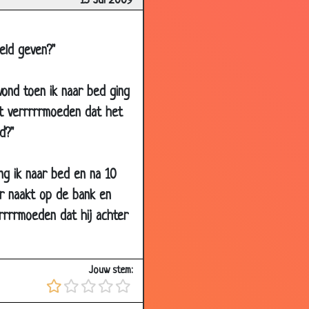
15 Jul 2009
3.54
3.58
eld geven?"
3.71
2.81
avond toen ik naar bed ging
3.76
et verrrrrmoeden dat het
d?"
3.69
3.74
ing ik naar bed en na 10
3.12
er naakt op de bank en
3.53
rrrrmoeden dat hij achter
3.28
3.20
Jouw stem:
3.28
3.77