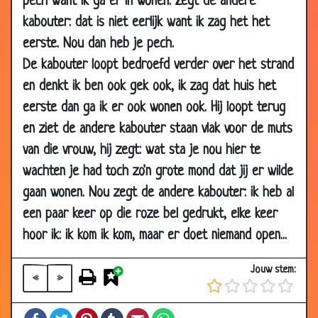
pech want ik ga er in wonen. Zegt de andere
12 May
Hooiberg
3.14
kabouter: dat is niet eerlijk want ik zag het het
2000
eerste. Nou dan heb je pech.
12 May
Koelbloedig
3.42
De kabouter loopt bedroefd verder over het strand
2000
en denkt ik ben ook gek ook, ik zag dat huis het
12 May
Broodjes smeren
3.76
eerste dan ga ik er ook wonen ook. Hij loopt terug
2000
en ziet de andere kabouter staan vlak voor de muts
12 May
Hanenkam
3.26
van die vrouw, hij zegt: wat sta je nou hier te
2000
wachten je had toch zo'n grote mond dat jij er wilde
12 May
Uit eten!
3.68
gaan wonen. Nou zegt de andere kabouter: ik heb al
2000
een paar keer op die roze bel gedrukt, elke keer
12 May
Twee Belgen op vakantie
3.12
2000
hoor ik: ik kom ik kom, maar er doet niemand open...
12 May
Geluksdag
3.46
Jouw stem:
2000
«
»
12 May
Op school leer je het..
3.99
Facebook
Twitter
Pinterest
Tumblr
Email
WhatsApp
2000