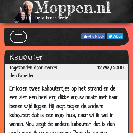
2000
12 May
Pechboer
3.39
De lachende derde
2000
12 May
De bus
3.28
Vind ik leuk
Volgen
2000
12 May
Muf muf
3.72
Kabouter
2000
Ingezonden door marcel
12 May 2000
12 May
Jan en mien
3.47
den Broeder
2000
12 May
Betalen
3.18
Er lopen twee kaboutertjes op het strand en de
2000
een ziet een heel erg dikke vrouw naakt met haar
12 May
Kindjes krijgen
3.61
benen wijd liggen. Hij zegt tegen de andere
2000
kabouter: dat is een mooi huis, daar wil ik wel in
12 May
Vrouwlief
3.70
wonen. Nou zegt de andere kabouter: dat is dan
2000