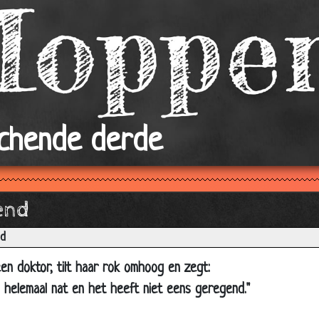
Schoon
Kabouter
Naar Binnen
Kinderen
Aanrandingen
achende derde
Jantje en Sinterklaas
De lift
Wonderaapje
end
Het Hondje
ld
Rouw
Ultieme versiertruc.
en doktor, tilt haar rok omhoog en zegt:
, helemaal nat en het heeft niet eens geregend."
Jaloerse bakker
Biker met Babe