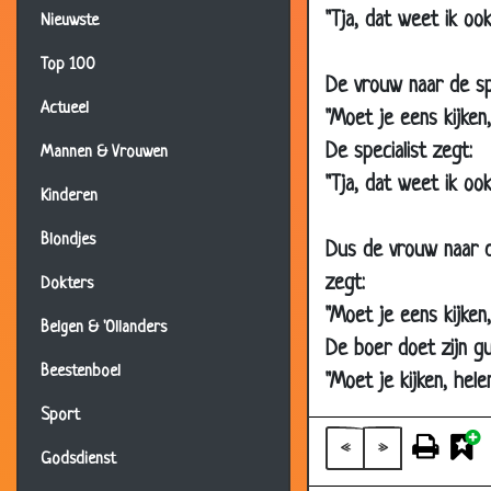
"Tja, dat weet ik ook
Nieuwste
12 May 2000
Top 100
12 May 2000
De vrouw naar de spe
12 May 2000
Actueel
"Moet je eens kijken
12 May 2000
De specialist zegt:
Mannen & Vrouwen
12 May 2000
"Tja, dat weet ik oo
Kinderen
12 May 2000
Blondjes
Dus de vrouw naar d
12 May 2000
zegt:
Dokters
12 May 2000
"Moet je eens kijken
12 May 2000
Belgen & 'Ollanders
De boer doet zijn gu
12 May 2000
Beestenboel
"Moet je kijken, hele
12 May 2000
Sport
12 May 2000
«
»
Godsdienst
12 May 2000