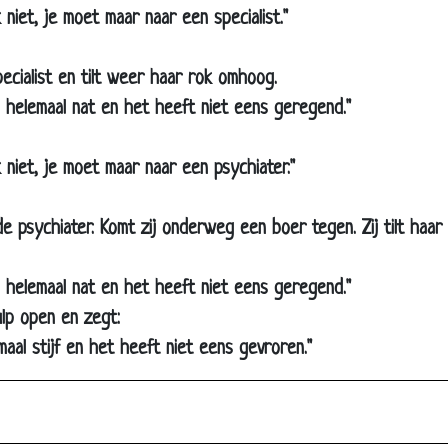
 niet, je moet maar naar een specialist."
Non en verkoper
Vrome papegaaien
cialist en tilt weer haar rok omhoog.
Orgasme
, helemaal nat en het heeft niet eens geregend."
We zijn er
Sinterklaas met dilemma
k niet, je moet maar naar een psychiater."
De Fee
e psychiater. Komt zij onderweg een boer tegen. Zij tilt ha
Lekke band in New York
Temel en Dursun
, helemaal nat en het heeft niet eens geregend."
Vibo
lp open en zegt:
Kleine borsten
maal stijf en het heeft niet eens gevroren."
Russische Mafia
Rotonde
Joggen