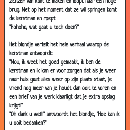
zichzelf van kant te maken en loopt naar een hoge
19 Jul
Geroosterd brood
3.72
2001
brug. Net op het moment dat ze wil springen komt
de kerstman en roept:
12 May
De sexuoloog
3.01
2000
"Hohoho, wat gaat u toch doen?"
12 May
Varkensoren!
3.30
2000
Het blondje vertelt het hele verhaal waarop de
12 May
Proeven
3.88
kerstman antwoordt:
2000
"Nou, ik weet het goed gemaakt, ik ben de
12 May
Pechboer
3.39
kerstman en ik kan er voor zorgen dat als je weer
2000
naar huis gaat alles weer op zijn plaats staat, je
12 May
De bus
3.28
vriend nog meer van je houdt dan ooit te voren en
2000
een brief van je werk klaarligt dat je extra opslag
12 May
Muf muf
3.72
krijgt!"
2000
"Oh dank u wel!!!" antwoordt het blondje, "Hoe kan ik
12 May
Jan en mien
3.47
u ooit bedanken?"
2000