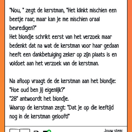
12 May
Betalen
3.18
"Nou, " zegt de kerstman, "Het klinkt mischien een
2000
beetje raar, maar kan je me mischien oraal
12 May
Kindjes krijgen
3.61
bevredigen?"
2000
Het blondje schrikt eerst van het verzoek maar
12 May
Vrouwlief
3.70
bedenkt dat na wat de kerstman voor haar gedaan
2000
heeft een dankbetuiging zeker op zijn plaats is en
12 May
Hooiberg
3.14
voldoet aan het verzoek van de kerstman.
2000
12 May
Koelbloedig
3.42
Na afloop vraagt de de kerstman aan het blondje:
2000
"Hoe oud ben jij eigenlijk?"
12 May
Broodjes smeren
3.76
"28" antwoordt het blondje.
2000
Waarop de kerstman zegt: "Dat je op die leeftijd
12 May
Hanenkam
3.26
2000
nog in de kerstman gelooft!"
12 May
Uit eten!
3.68
Jouw stem: