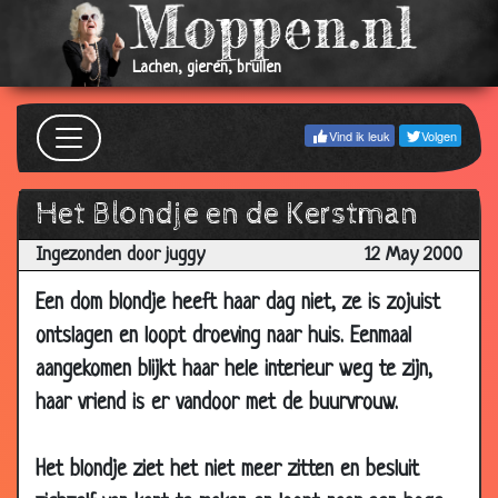
2001
05 Sep
De pil
3.60
Lachen, gieren, brullen
2001
02 Sep
Hoe moet ons kindje heten?
2.76
Vind ik leuk
Volgen
2001
12 Aug
Champagne
3.69
Het Blondje en de Kerstman
2001
10 Aug
Lotion
2.90
Ingezonden door juggy
12 May 2000
2001
Een dom blondje heeft haar dag niet, ze is zojuist
31 Jul
Ochtendhumeur
3.23
ontslagen en loopt droeving naar huis. Eenmaal
2001
aangekomen blijkt haar hele interieur weg te zijn,
22 Jul
Naar de w.c.
3.50
haar vriend is er vandoor met de buurvrouw.
2001
20 Jul
Beffende kikker
3.10
2001
Het blondje ziet het niet meer zitten en besluit