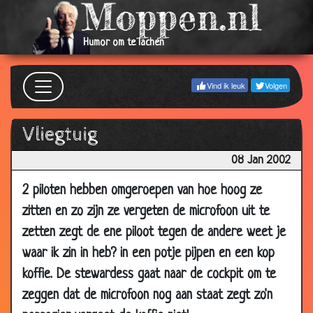
25 Jan
Bejaardentehuis
3.56
2002
Humor om te lachen
24 Jan
Reincarnatie
3.48
2002
Vind ik leuk
Volgen
24 Jan
Duurder
3.56
2002
Vliegtuig
20 Jan
Vrouwen
3.69
2002
08 Jan 2002
20 Jan
Vreemdgaan
3.90
2 piloten hebben omgeroepen van hoe hoog ze
2002
zitten en zo zijn ze vergeten de microfoon uit te
19 Jan
Huwlijkse voorwaarden
2.86
zetten zegt de ene piloot tegen de andere weet je
2002
waar ik zin in heb? in een potje pijpen en een kop
18 Jan
Nieuwsgierig
3.88
koffie. De stewardess gaat naar de cockpit om te
2002
zeggen dat de microfoon nog aan staat zegt zo'n
16 Jan
Uit de mode!
3.61