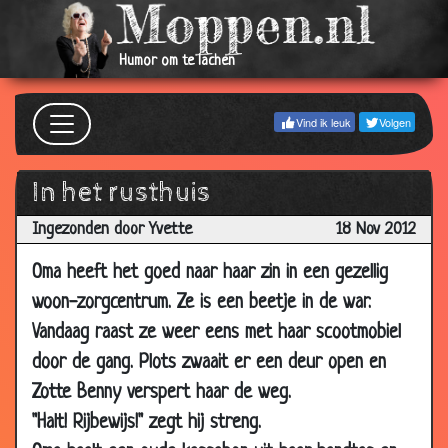
2018
19 Feb
WipWap
2.75
Humor om te lachen
2018
26 Nov
Verschil
2.88
2017
Vind ik leuk
Volgen
18 May
Spieren
2.82
2017
In het rusthuis
12 Jan
Logeren
2.91
Ingezonden door Yvette
18 Nov 2012
2017
27 Dec
Schuine mop
2.89
Oma heeft het goed naar haar zin in een gezellig
2016
woon-zorgcentrum. Ze is een beetje in de war.
24 Dec
Raden
3.09
Vandaag raast ze weer eens met haar scootmobiel
2016
door de gang. Plots zwaait er een deur open en
09 Jul
Vakantiedagboek
2.98
Zotte Benny verspert haar de weg.
2016
"Halt! Rijbewijs!" zegt hij streng.
12 Dec
In de kou
2.89