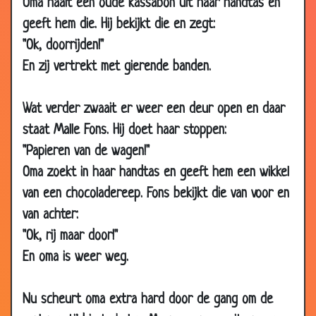
Oma haalt een oude kassabon uit haar handtas en
2014
geeft hem die. Hij bekijkt die en zegt:
12 Nov
Ik heb een konijntje
3.11
"Ok, doorrijden!"
2014
En zij vertrekt met gierende banden.
26 Sep
Het zit vast
3.06
2014
Wat verder zwaait er weer een deur open en daar
05 Aug
Borsten bijten
3.41
staat Malle Fons. Hij doet haar stoppen:
2014
"Papieren van de wagen!"
28 Jul
Seks therapeut
3.33
Oma zoekt in haar handtas en geeft hem een wikkel
2014
van een chocoladereep. Fons bekijkt die van voor en
28 Jan
S M D M D F S
3.15
van achter:
2014
"Ok, rij maar door!"
28 Jan
Auto ongeluk
3.03
En oma is weer weg.
2014
04 Nov
Amsterdamse wallen
3.25
Nu scheurt oma extra hard door de gang om de
2013