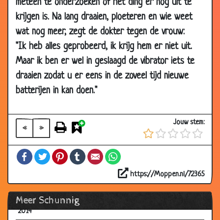
19 Feb
WipWap
2.75
meteen te onderzoeken of het ding er nog uit te
2018
krijgen is. Na lang draaien, ploeteren en wie weet
26 Nov
Verschil
2.88
wat nog meer, zegt de dokter tegen de vrouw:
2017
"Ik heb alles geprobeerd, ik krijg hem er niet uit.
18 May
Spieren
2.82
Maar ik ben er wel in geslaagd de vibrator iets te
2017
draaien zodat u er eens in de zoveel tijd nieuwe
12 Jan
Logeren
2.91
batterijen in kan doen."
2017
27 Dec
Schuine mop
2.89
Jouw stem:
2016
«
»
24 Dec
Raden
3.09
Facebook
Twitter
Pinterest
Tumblr
Email
WhatsApp
2016
09 Jul
Vakantiedagboek
2.98
https://Moppen.nl/72365
2016
Meer Schunnig
12 Dec
In de kou
2.89
2014