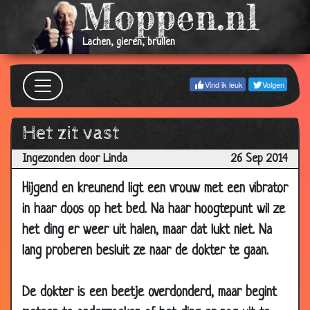
2018
09 Apr
Als m'n vriendin haar kleren uittrekt
2.99
Lachen, gieren, brullen
2018
07 Apr
Vuurwerk
2.91
Vind ik leuk
Volgen
2018
06 Apr
Als je haar de 1e keer naakt ziet
2.78
2018
Het zit vast
02 Apr
Natte poes
2.89
Ingezonden door Linda
26 Sep 2014
2018
Hijgend en kreunend ligt een vrouw met een vibrator
30 Mar
Perfecte timing
3.03
2018
in haar doos op het bed. Na haar hoogtepunt wil ze
het ding er weer uit halen, maar dat lukt niet. Na
11 Mar
Laarzen
3.14
2018
lang proberen besluit ze naar de dokter te gaan.
01 Mar
Genaaid!
3.02
2018
De dokter is een beetje overdonderd, maar begint