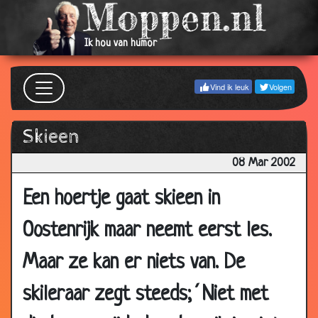
2002
15 Mar
Secretaresses
3.71
Ik hou van humor
2002
15 Mar
Adsl
3.34
Vind ik leuk
Volgen
2002
14 Mar
SEX
3.71
Skieen
2002
12 Mar
Scheppingsverhaal
08 Mar 2002
3.70
2002
Een hoertje gaat skieen in
12 Mar
Europees congres
3.35
2002
Oostenrijk maar neemt eerst les.
11 Mar
2 keer achter elkaar
3.87
Maar ze kan er niets van. De
2002
11 Mar
De Poes
3.28
skileraar zegt steeds;´Niet met
2002