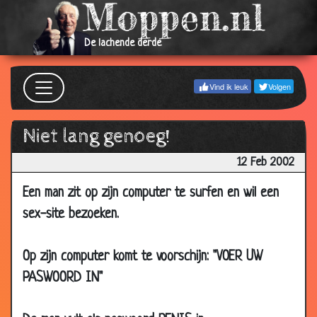
2002
18 Feb
Meisjesschepen
3.27
De lachende derde
2002
18 Feb
Vrouwen
2.55
Vind ik leuk
Volgen
2002
18 Feb
Raadsel
3.38
Niet lang genoeg!
2002
17 Feb
Rijmen
3.87
12 Feb 2002
2002
Een man zit op zijn computer te surfen en wil een
16 Feb
Viagra
3.33
sex-site bezoeken.
2002
16 Feb
Condoom
3.32
Op zijn computer komt te voorschijn: "VOER UW
2002
PASWOORD IN"
15 Feb
Bejaarden
3.72
2002