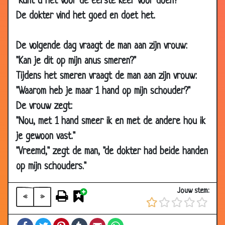
"Kunt u het voor de eerste keer voor doen?"
18 Dec
Lief hè
3.22
De dokter vind het goed en doet het.
2001
10 Nov
Huwelijksnacht
3.77
De volgende dag vraagt de man aan zijn vrouw:
2001
"Kan je dit op mijn anus smeren?"
21 Oct
De stotteraar
3.77
Tijdens het smeren vraagt de man aan zijn vrouw:
2001
"Waarom heb je maar 1 hand op mijn schouder?"
14 Oct
Trieste opstel
3.24
De vrouw zegt:
2001
"Nou, met 1 hand smeer ik en met de andere hou ik
10 Oct
Koeien vangen
3.83
je gewoon vast."
2001
"Vreemd," zegt de man, "de dokter had beide handen
05 Oct
Haarlak
3.07
2001
op mijn schouders."
02 Oct
Naar de hemel
2.55
Jouw stem:
2001
«
»
21 Sep
Lifters
3.71
Facebook
Twitter
Pinterest
Tumblr
Email
WhatsApp
2001