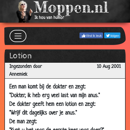
2002
09 Jan
Werkdruk in de zorg
3.53
Ik hou van humor
2002
09 Jan
(b)engeltje
3.50
Vind ik leuk
Volgen
2002
08 Jan
Vliegtuig
3.63
Lotion
2002
Ingezonden door
10 Aug 2001
31 Dec
Hengst
3.30
Annemiek
2001
25 Dec
Priester toch!
3.20
Een man komt bij de dokter en zegt:
2001
"Dokter, ik heb erg veel last van mijn anus."
25 Dec
Jambers
3.55
De dokter geeft hem een lotion en zegt:
2001
"Wrijf dit dagelijks over je anus."
19 Dec
Stewardess
3.71
De man zegt:
2001