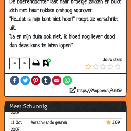
De boerendochter laat haar broekje zakken en bukt
29 Nov
Pil of condoom?
3.71
zich met haar rokken omhoog voorover.
2007
"He...dat is mijn kont niet hoor!" roept ze verschrikt
08 Nov
Voor z'n verjaardag
3.31
uit.
2007
"Ja en mijn duim ook niet, ik bloed nog liever dood
01 Nov
Koude handen
2.96
2007
dan deze kans te laten lopen!"
29 Oct
Eén schot
3.76
Jouw stem:
2007
«
»
22 Oct
Vroeg naar bed
3.52
Facebook
Twitter
Pinterest
Tumblr
Email
WhatsApp
2007
20 Oct
Contactadvertentie
2.97
https://Moppen.nl/43859
2007
Meer Schunnig
18 Oct
Belasting
2.83
2007
11 Oct
Verschillende geuren
3.09
2007