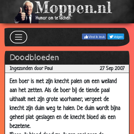
2008
05 Jun
Heb ik iets verkeerds gezegd?
3.55
Humor om te lachen
2008
03 Jun
TV-zender
2.85
2008
Vind ik leuk
Volgen
17 Apr
Is ie lekker?
3.86
2008
Doodbloeden
12 Apr
De Janssens
3.91
Ingezonden door Paul
27 Sep 2007
2008
Een boer is met zijn knecht palen om een weiland
21 Mar
Zeer behulpzaam
3.89
2008
aan het zetten. Als de boer bij de tiende paal
28 Feb
Paardje rijden!
3.83
uithaalt met zijn grote voorhamer, vergeet de
2008
knecht zijn duim weg te halen. De duim wordt bijna
28 Feb
Vierendelen
3.74
geheel plat geslagen en de knecht bloed als een
2008
bezetene.
15 Feb
Pinocchio
3.19