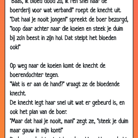
"Baas, ik bloed dood zo, ik ren snel naar de
2008
boerderij voor wat verband!" roept de knecht uit.
08 Feb
Boekje lezen
3.64
"Dat haal je nooit jongen!" spreekt de boer bezorgd,
2008
"loop daar achter naar die koeien en steek je duim
24 Jan
Vermageren door seks
3.11
bij zo'n beest in zijn hol. Dat stelpt het bloeden
2008
ook!"
20 Jan
Een nieuwe Nintendo
3.66
2008
Op weg naar de koeien komt de knecht de
21 Dec
Wedden?!?
2.98
boerendochter tegen.
2007
"Wat is er aan de hand?" vraagt ze de bloedende
14 Dec
Generaals
3.05
knecht.
2007
De knecht legt haar snel uit wat er gebeurd is, en
13 Dec
Superman
3.54
ook het plan van de boer.
2007
"Maar dat haal je nooit, man!" zegt ze, "steek je duim
05 Dec
De Hema worst
3.97
maar gauw in mijn kont!"
2007