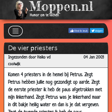
2003
23 Jan
Kerstbomen
3.22
Humor om te lachen
2003
22 Jan
Naaktlopers
2.86
Vind ik leuk
Volgen
2003
21 Jan
Pornofilm
3.79
De vier priesters
2003
18 Jan
12 uur te leven.
3.33
Ingezonden door Haiko vd
04 Jan 2003
2003
coolwijk
18 Jan
Pamela
3.18
Komen 4 priesters in de hemel bij Petrus. Zegt
2003
Petrus hebben jullie nog gezondigt op aarde. Zegt
14 Jan
GeNaAiT
3.23
de eerste priester ik heb de paus afgetrokken met
2003
mijn linkerhand. Zegt Petrus was je linkerhand maar
13 Jan
School
3.81
in dit bakje heilig water en dan is je dat vergeven.
2003