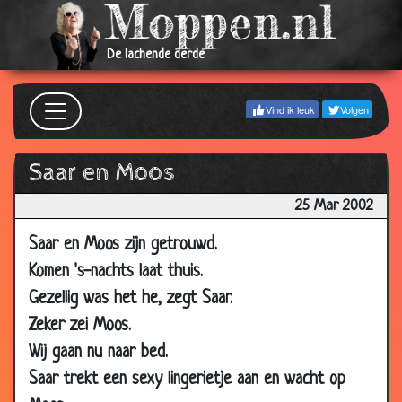
23 Jul
Gezocht !!!
3.04
2002
De lachende derde
16 Jul
Beffen
3.09
2002
Vind ik leuk
Volgen
08 Jul
Pijpen
3.17
2002
Saar en Moos
06 Jul
Het toppunt
3.20
25 Mar 2002
2002
02 Jul
Condoom
4.02
Saar en Moos zijn getrouwd.
2002
Komen 's-nachts laat thuis.
30 Jun
Lesbische Zeemeermin
3.28
Gezellig was het he, zegt Saar.
2002
Zeker zei Moos.
17 Jun
Pijpen
3.19
Wij gaan nu naar bed.
2002
Saar trekt een sexy lingerietje aan en wacht op
25 Jun
Hoerenkast
3.68