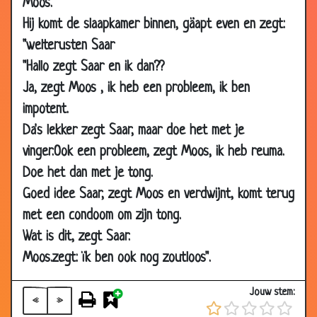
Moos.
2002
Hij komt de slaapkamer binnen, gäapt even en zegt:
13 Jun
De sleutel en het paradijsje!
3.85
"welterusten Saar
2002
"Hallo zegt Saar en ik dan??
06 Jun
Condoom
3.84
Ja, zegt Moos , ik heb een probleem, ik ben
2002
impotent.
06 Jun
Weet ik niet echt
3.31
Da's lekker zegt Saar, maar doe het met je
2002
vinger.Ook een probleem, zegt Moos, ik heb reuma.
29 May
Mercedes
3.91
Doe het dan met je tong.
2002
Goed idee Saar, zegt Moos en verdwijnt, komt terug
23 May
Zin in seks.
3.89
met een condoom om zijn tong.
2002
Wat is dit, zegt Saar.
02 May
Zwarte Sponsje
3.95
2002
Moos.zegt: ïk ben ook nog zoutloos".
29 Apr
Uterecht
2.82
Jouw stem:
2002
«
»