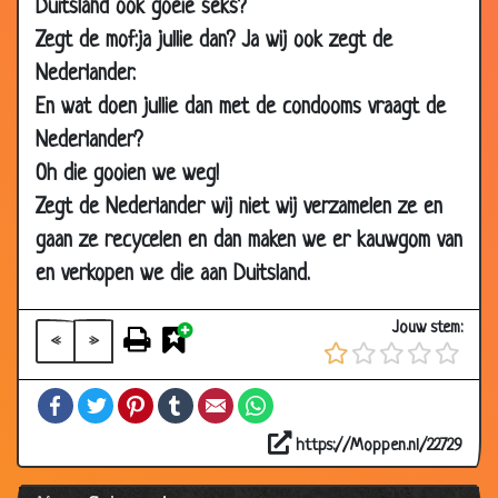
Duitsland ook goeie seks?
14 Jul
Verlegen
2.28
Zegt de mof:ja jullie dan? Ja wij ook zegt de
2003
Nederlander.
26 Jun
Nederland
3.52
En wat doen jullie dan met de condooms vraagt de
2003
Nederlander?
24 Jun
Drie vrouwen
2.98
Oh die gooien we weg!
2003
Zegt de Nederlander wij niet wij verzamelen ze en
16 Jun
Soep
3.61
gaan ze recycelen en dan maken we er kauwgom van
2003
en verkopen we die aan Duitsland.
13 Jun
Nette stotteraar
2.69
2003
Jouw stem:
«
»
11 Jun
Is bewezen!
3.06
2003
Facebook
Twitter
Pinterest
Tumblr
Email
WhatsApp
27 May
Are my testickles black
3.25
2003
https://Moppen.nl/22729
23 May
Homo eiland
2.86