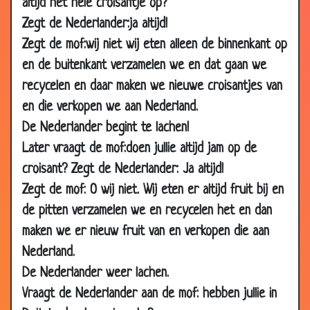
altijd het hele croisantje op?
22 Oct
Vingerplant
3.22
2003
Zegt de Nederlander:ja altijd!
Zegt de mof:wij niet wij eten alleen de binnenkant op
06 Oct
Toppunt
2.16
2003
en de buitenkant verzamelen we en dat gaan we
30 Sep
Stripclub
3.57
recycelen en daar maken we nieuwe croisantjes van
2003
en die verkopen we aan Nederland.
16 Sep
Een kus
3.06
De Nederlander begint te lachen!
2003
Later vraagt de mof:doen jullie altijd jam op de
04 Sep
Het huwlijks gedicht
3.68
croisant? Zegt de Nederlander: Ja altijd!
2003
Zegt de mof: O wij niet. Wij eten er altijd fruit bij en
06 Aug
Doggystyle
3.45
de pitten verzamelen we en recycelen het en dan
2003
maken we er nieuw fruit van en verkopen die aan
30 Jul
Zwemles
3.59
Nederland.
2003
De Nederlander weer lachen.
23 Jul
Vibreren
3.51
Vraagt de Nederlander aan de mof: hebben jullie in
2003