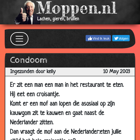
2006
10 Nov
Bejaarden
2.75
Lachen, gieren, brullen
2004
19 May
Waaien...
3.71
Vind ik leuk
Volgen
2004
02 Feb
Het café
2.79
Condoom
2004
02 Feb
Jantje en de juf
3.13
Ingezonden door kelly
10 May 2003
2004
Er zit een man een man in het restaurant te eten.
24 Jan
Maggie erin?
3.70
Hij eet een croisantje.
2004
Komt er een mof aan lopen die asosiaal op zijn
07 Jan
Vals geld
3.10
kauwgom zit te kauwen en gaat naast de
2004
Nederlander zitten.
22 Nov
Betaling
3.26
2003
Dan vraagt de mof aan de Nederlander:eten jullie