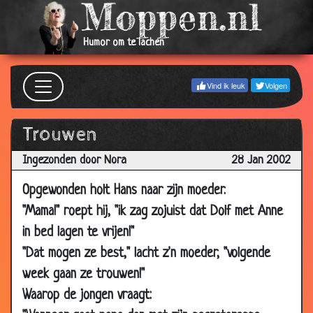
2002
06 Feb
Vibrator
2.85
Humor om te lachen
2002
06 Feb
Lilliputter zwanger?
3.49
Vind ik leuk
Volgen
2002
05 Feb
Pillen
3.73
Trouwen
2002
05 Feb
Nieuwe ziekte
2.89
Ingezonden door Nora
28 Jan 2002
2002
Opgewonden holt Hans naar zijn moeder.
05 Feb
Condoom met kaassmaak
2.97
"Mama!" roept hij, "ik zag zojuist dat Dolf met Anne
2002
in bed lagen te vrijen!"
04 Feb
Bobo de zeeman
3.42
"Dat mogen ze best," lacht z'n moeder, "volgende
2002
week gaan ze trouwen!"
03 Feb
United states
3.58
Waarop de jongen vraagt:
2002