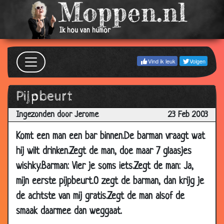
2003
13 Mar
Mafia en beffen
3.23
Ik hou van humor
2003
13 Mar
Vrouwen
3.62
Vind ik leuk
Volgen
2003
09 Mar
Nog flauw
3.00
Pijpbeurt
2003
09 Mar
Dooie stewardes
3.53
Ingezonden door Jerome
23 Feb 2003
2003
Komt een man een bar binnen.De barman vraagt wat
06 Mar
Parashut
2.91
hij wilt drinken.Zegt de man, doe maar 7 glaasjes
2003
wishky.Barman: Vier je soms iets.Zegt de man: Ja,
06 Mar
HAHAHA
2.81
mijn eerste pijpbeurt.O zegt de barman, dan krijg je
2003
de achtste van mij gratis.Zegt de man alsof de
04 Mar
De tuinman
3.87
2003
smaak daarmee dan weggaat.