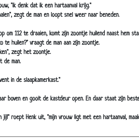
uw, "ik denk dat ik een hartaanval krijg."
Haarlak
alen", zegt de man en loopt snel weer naar beneden.
Naar de hemel
Lifters
 op om 112 te draaien, komt zijn zoontje huilend naast hem sta
De pil
o te huilen?" vraagt de man aan zijn zoontje.
Hoe moet ons kindje heten?
en", zegt het zoontje.
Champagne
t de man.
Lotion
vent in de slaapkamerkast."
Ochtendhumeur
Naar de w.c.
r boven en gooit de kastdeur open. En daar staat zijn beste 
Beffende kikker
Geroosterd brood
en jij!" roept Henk uit, "mijn vrouw ligt met een hartaanval, maa
De sexuoloog
Varkensoren!