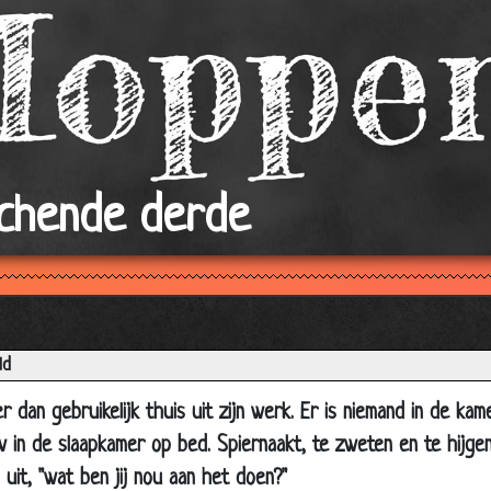
Magneetje
Werkdruk in de zorg
(b)engeltje
Vliegtuig
Hengst
achende derde
Priester toch!
Jambers
Stewardess
Lief hè
Huwelijksnacht
ld
De stotteraar
 dan gebruikelijk thuis uit zijn werk. Er is niemand in de ka
Trieste opstel
uw in de slaapkamer op bed. Spiernaakt, te zweten en te hijgen
Koeien vangen
 uit, "wat ben jij nou aan het doen?"