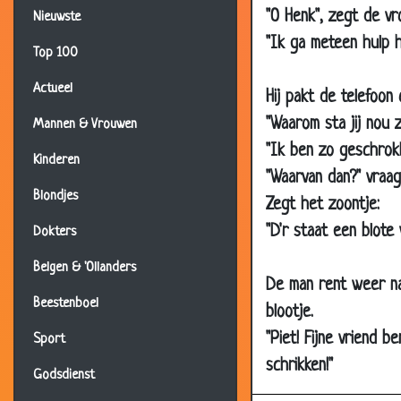
"O Henk", zegt de vro
05 Oct 2001
Nieuwste
"Ik ga meteen hulp h
02 Oct 2001
Top 100
21 Sep 2001
Actueel
Hij pakt de telefoon
05 Sep 2001
"Waarom sta jij nou z
Mannen & Vrouwen
02 Sep 2001
"Ik ben zo geschrokk
Kinderen
12 Aug 2001
"Waarvan dan?" vraag
Blondjes
10 Aug 2001
Zegt het zoontje:
"D'r staat een blote 
31 Jul 2001
Dokters
22 Jul 2001
Belgen & 'Ollanders
De man rent weer naa
20 Jul 2001
Beestenboel
blootje.
19 Jul 2001
"Piet! Fijne vriend b
Sport
12 May 2000
schrikken!"
Godsdienst
12 May 2000