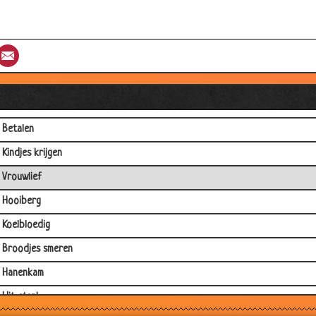
Proeven
Pechboer
st
umblr
Email
De bus
Muf muf
Jan en mien
Betalen
Kindjes krijgen
Vrouwlief
Hooiberg
Koelbloedig
Broodjes smeren
Hanenkam
Uit eten!