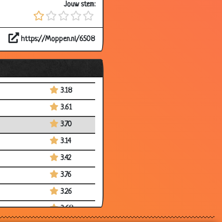
Jouw stem:
3.88
3.39
https://Moppen.nl/6508
3.28
3.72
3.47
3.18
3.61
3.70
3.14
3.42
3.76
3.26
3.68