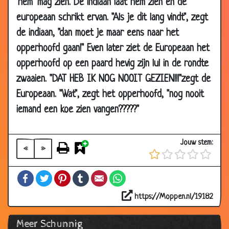
'hem' mag zien. De indiaan laat hem zien en de
08 Jan
Vliegtuig
3.63
europeaan schrikt ervan. "Als je dit lang vindt", zegt
2002
de indiaan, "dan moet je maar eens naar het
31 Dec
Hengst
3.30
opperhoofd gaan!" Even later ziet de Europeaan het
2001
opperhoofd op een paard hevig zijn lul in de rondte
25 Dec
Priester toch!
3.20
zwaaien. "DAT HEB IK NOG NOOIT GEZIEN!!!"zegt de
2001
Europeaan. "Wat", zegt het opperhoofd, "nog nooit
25 Dec
Jambers
3.55
iemand een koe zien vangen?????"
2001
19 Dec
Stewardess
3.71
Jouw stem:
2001
«
»
18 Dec
Lief hè
3.22
Facebook
Twitter
Pinterest
Tumblr
Email
WhatsApp
2001
10 Nov
Huwelijksnacht
3.77
https://Moppen.nl/19182
2001
Meer Schunnig
21 Oct
De stotteraar
3.77