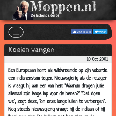
19 Jan
Huwlijkse voorwaarden
2.86
2002
De lachende derde
18 Jan
Nieuwsgierig
3.88
2002
Vind ik leuk
Volgen
16 Jan
Uit de mode!
3.61
2002
Koeien vangen
16 Jan
Ongesteld of niet
3.20
2002
10 Oct 2001
14 Jan
De Kakkedorus
3.42
2002
Een Europeaan komt als wildvreemde op zijn vakantie
een indianenstam tegen. Nieuwsgierig als de reiziger
13 Jan
Magneetje
3.85
2002
is vraagt hij aan een van hen: "Waarom dragen jullie
allemaal zo'n lange lap voor de benen?" "Dat doen
09 Jan
Werkdruk in de zorg
3.53
2002
we", zegt deze, "om onze lange lullen te verbergen".
09 Jan
(b)engeltje
3.50
Nog steeds nieuwsgierig vraagt hij de indiaan of hij
2002