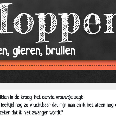
Doof
Smoking
College
Slikken
Roken
Knapste en leukste meisje.
n, gieren, brullen
Verstekeling
Vis & Vuur
Als m'n vriendin haar kleren uittrekt
x
Vuurwerk
Als je haar de 1e keer naakt ziet
itten in de kroeg. Het eerste vrouwtje zegt:
Natte poes
 leeftijd nog zo vruchtbaar dat mijn man en ik het alleen nog 
Perfecte timing
eker dat ik niet zwanger wordt."
Laarzen