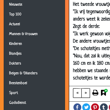
Het tweede vrouwtje
Nieuwste
01 Mar 2018
"Ik vrij tegenwoordi
Top 100
19 Feb 2018
anders weet ik zeke
26 Nov 2017
Actueel
Zegt de derde:
18 May 2017
"Ik werk gewoon vol
Mannen & Vrouwen
De andere vrouwtjes
12 Jan 2017
Kinderen
"De schoteltjes meth
27 Dec 2016
Blondjes
"Nou, dat zal ik uitl
24 Dec 2016
160 cm en ik 180 cm
Dokters
09 Jul 2016
hebben we staande se
Belgen & 'Ollanders
12 Dec 2014
schoteltjes te worde
12 Nov 2014
Beestenboel
26 Sep 2014
«
»
Sport
05 Aug 2014
Godsdienst
Facebook
Twitter
Pintere
T
28 Jul 2014