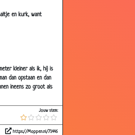
3.02
altje en kurk, want
2.75
2.88
2.82
2.91
2.89
ter kleiner als ik, hij is
3.09
man dan opstaan en dan
2.98
nnen ineens zo groot als
2.89
3.11
Jouw stem:
3.06
3.41
https://Moppen.nl/71446
3.33