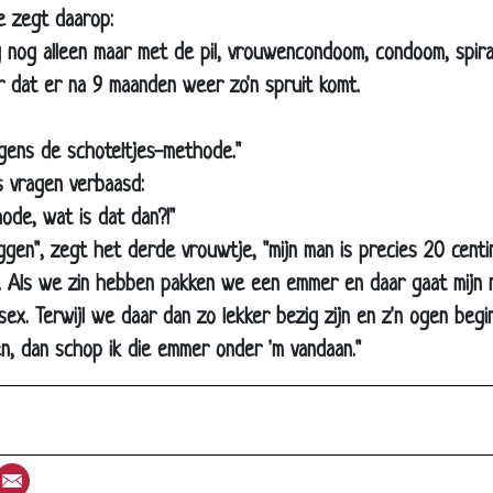
 zegt daarop:
Genaaid!
g nog alleen maar met de pil, vrouwencondoom, condoom, spira
WipWap
r dat er na 9 maanden weer zo'n spruit komt.
Verschil
Spieren
gens de schoteltjes-methode."
 vragen verbaasd:
Logeren
ode, wat is dat dan?!"
Schuine mop
eggen", zegt het derde vrouwtje, "mijn man is precies 20 centime
Raden
. Als we zin hebben pakken we een emmer en daar gaat mijn 
Vakantiedagboek
x. Terwijl we daar dan zo lekker bezig zijn en z'n ogen begi
In de kou
n, dan schop ik die emmer onder 'm vandaan."
Ik heb een konijntje
Het zit vast
Borsten bijten
st
umblr
Email
Seks therapeut