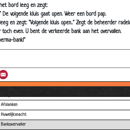
 het bord leeg en zegt:
Biologieles
." De volgende kluis gaat open. Weer een bord pap.
Stomme Boer
leeg en zegt: "Volgende kluis open.." Zegt de beheerder radel
Oud mannetje
r toch even. U bent de verkeerde bank aan het overvallen.
Kerstboom
perma-bank!"
Sex examen
Leuke dierentuin
Hawaiaans hotel
st
umblr
Email
Op de boerderij
Koe & Stier
Pas getrouwd stel
Afslanken
Huwelijksnacht
Bankovervaller