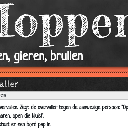
Temel en Dursun
Vibo
Kleine borsten
Russische Mafia
Rotonde
n, gieren, brullen
Joggen
Schapenspuug
Aarbeienboer
aller
3 goede eigenschappen
iem
Nachtje in klooster
Jantje bij de hoeren
ervallen. Zegt de overvaller tegen de aanwezige persoon: "Ope
Niet geregend
maren, open die kluis!".
staat er een bord pap in.
Vakantie