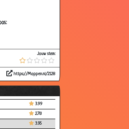
3.44
3.90
oos:
3.77
3.55
3.16
Jouw stem:
3.66
3.34
https://Moppen.nl/2128
3.81
3.80
3.35
3.99
2.78
3.95