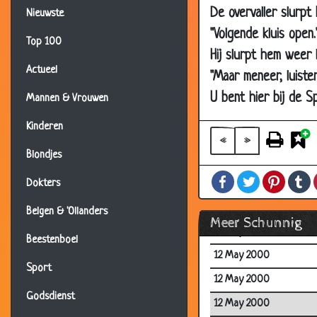
De overvaller slurpt
Nieuwste
12 May 2000
"Volgende kluis open
12 May 2000
Top 100
Hij slurpt hem weer 
12 May 2000
Actueel
"Maar meneer, luiste
12 May 2000
U bent hier bij de S
Mannen & Vrouwen
12 May 2000
Kinderen
12 May 2000
«
»
Blondjes
12 May 2000
Facebook
Twitter
Pintere
T
12 May 2000
Dokters
12 May 2000
Belgen & 'Ollanders
Meer Schunnig
12 May 2000
Beestenboel
12 May 2000
Sport
12 May 2000
Godsdienst
12 May 2000