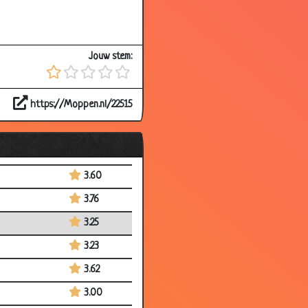
3.76
2.43
Jouw stem:
3.72
2.97
https://Moppen.nl/22515
3.43
2.69
3.58
3.60
3.76
3.25
3.23
3.62
3.00