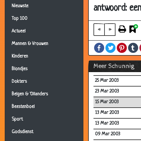
06 Apr 2003
antwoord: een
Nieuwste
05 Apr 2003
Top 100
31 Mar 2003
«
»
Actueel
31 Mar 2003
Mannen & Vrouwen
Facebook
Twitter
Pintere
T
28 Mar 2003
Kinderen
28 Mar 2003
Meer Schunnig
Blondjes
25 Mar 2003
25 Mar 2003
Dokters
23 Mar 2003
Belgen & 'Ollanders
15 Mar 2003
Beestenboel
13 Mar 2003
Sport
13 Mar 2003
Godsdienst
09 Mar 2003