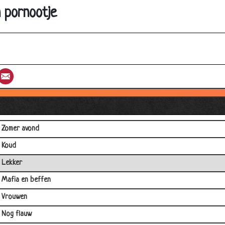
Papieren
 pornootje
Baby
Discofeestje
Grote doos
st
umblr
Email
Tampons
Jongens
Trekken?
Zomer avond
Koud
Lekker
Mafia en beffen
Vrouwen
Nog flauw