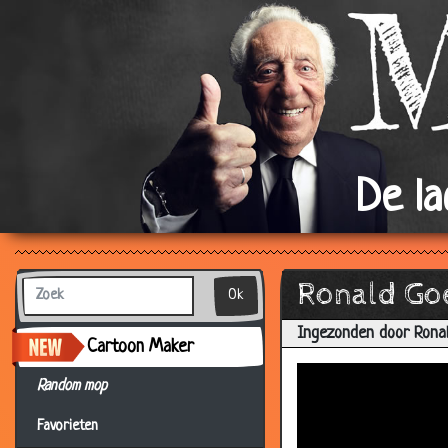
De l
Ronald Goe
Ok
Ingezonden door Ron
Cartoon Maker
Random mop
Favorieten