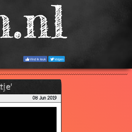
Vind ik leuk
Volgen
je'
08 Jun 2019