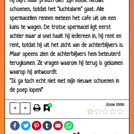
Hij blijft maar praten over zijn mooie nieuwe
2000
schoenen, totdat het "luchtalarm" gaat. Alle
12 May
Kerstboom
3.55
spermacellen rennen meteen het cafe uit om een
2000
kans te wagen. De trotse spermacel ligt eerst
12 May
Sex examen
3.16
achter maar al snel haalt hij iedereen in, hij rent en
2000
rent, totdat hij uit het zicht van de achterblijvers is.
12 May
Leuke dierentuin
3.66
Maar opeens zien de achterblijvers hem beteuterd
2000
terugkomen. Ze vragen waarom hij terug is gekomen
12 May
Hawaiaans hotel
3.34
waarop hij antwoordt:
2000
"Ik ga toch echt niet met mijn nieuwe schoenen in
12 May
Op de boerderij
3.81
2000
de poep lopen!"
12 May
Koe & Stier
3.80
Jouw stem:
2000
«
»
12 May
Pas getrouwd stel
3.35
Facebook
Twitter
Pinterest
Tumblr
Email
WhatsApp
2000