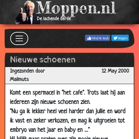
12 May
3 goede eigenschappen
3.68
2000
De lachende derde
12 May
Nachtje in klooster
3.26
2000
Vind ik leuk
Volgen
12 May
Jantje bij de hoeren
3.71
2000
Nieuwe schoenen
12 May
Niet geregend
3.73
2000
Ingezonden door
12 May 2000
Mailmuts
12 May
Vakantie
3.45
2000
Komt een spermacel in "het cafe". Trots laat hij aan
12 May
Biologieles
3.44
iedereen zijn nieuwe schoenen zien.
2000
"Nu ga ik lekker heel veel harder dan jullie en word
12 May
Stomme Boer
3.90
ik vast en zeker verkozen, en mag ik uitgroeien tot
2000
embryo van het jaar en baby en ...."
12 May
Oud mannetje
3.77