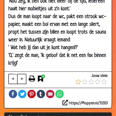
'Nou zeg, ik ben ook niet meer bij de tijd, iedereen
2006
haalt hier mobieltjes uit z'n kont.'
10 Dec
Menstruatiestoornis
3.77
Dus de man loopt naar de wc, pakt een strook wc-
2006
papier, maakt een bol ervan met een lange sliert,
01 Dec
Warm
3.95
propt het tussen zijn billen en loopt trots de sauna
2006
weer in. Natuurlijk vraagt iemand:
28 Nov
Vijfhonderd euro!
3.95
' Wat heb jij dan uit je kont hangen!?'
2006
'O,' zegt de man, 'ik geloof dat ik net een fax binnen
28 Nov
Hemelpoort
3.44
2006
krijg!'
27 Nov
Wat Hoort Niet In Het Rijtje Thuis?
3.50
Jouw stem:
2006
«
»
26 Nov
Vaseline
3.27
Facebook
Twitter
Pinterest
Tumblr
Email
WhatsApp
2006
25 Nov
Do we have time
3.90
https://Moppen.nl/31553
2006