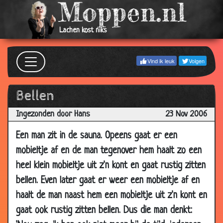
10 Jan
Op school
3.64
2007
Lachen kost niks
06 Jan
Feestje
3.63
2007
Vind ik leuk
Volgen
04 Jan
Eend
3.71
2007
Bellen
03 Jan
Pitbull
2.90
2007
Ingezonden door Hans
23 Nov 2006
02 Jan
Type mallorca
3.62
Een man zit in de sauna. Opeens gaat er een
2007
mobieltje af en de man tegenover hem haalt zo een
28 Dec
Niet alles is wat het lijkt...
3.95
heel klein mobieltje uit z'n kont en gaat rustig zitten
2006
bellen. Even later gaat er weer een mobieltje af en
23 Dec
Condooms
3.31
haalt de man naast hem een mobieltje uit z'n kont en
2006
gaat ook rustig zitten bellen. Dus die man denkt:
18 Dec
Varken lol
3.07