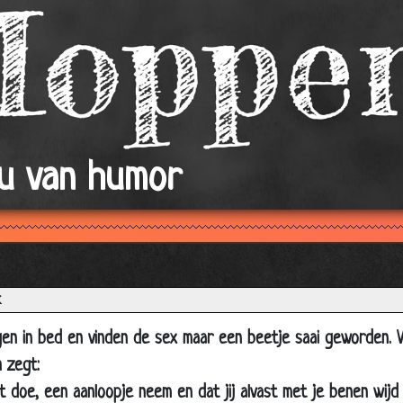
Magneetje
Werkdruk in de zorg
(b)engeltje
Vliegtuig
Hengst
Priester toch!
ou van humor
Jambers
Stewardess
Lief hè
Huwelijksnacht
k
De stotteraar
gen in bed en vinden de sex maar een beetje saai geworden. 
Trieste opstel
 zegt:
Koeien vangen
uit doe, een aanloopje neem en dat jij alvast met je benen wijd 