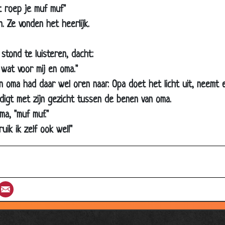
Haarlak
mt roep je muf muf"
Naar de hemel
 Ze vonden het heerlijk.
Lifters
stond te luisteren, dacht:
De pil
 wat voor mij en oma."
Hoe moet ons kindje heten?
en oma had daar wel oren naar. Opa doet het licht uit, neemt e
Champagne
indigt met zijn gezicht tussen de benen van oma.
Lotion
ma, "muf muf."
Ochtendhumeur
ruik ik zelf ook wel!"
Naar de w.c.
Beffende kikker
Geroosterd brood
st
umblr
Email
De sexuoloog
Varkensoren!
Proeven