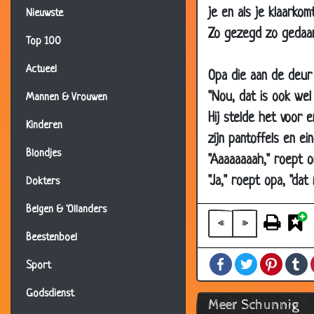
05 Oct 2001
je en als je klaarko
Nieuwste
02 Oct 2001
Zo gezegd zo gedaan.
Top 100
21 Sep 2001
Actueel
Opa die aan de deur 
05 Sep 2001
"Nou, dat is ook wel
Mannen & Vrouwen
02 Sep 2001
Hij stelde het voor 
12 Aug 2001
Kinderen
zijn pantoffels en e
10 Aug 2001
Blondjes
"Aaaaaaaah," roept o
31 Jul 2001
"Ja," roept opa, "dat 
Dokters
22 Jul 2001
Belgen & 'Ollanders
20 Jul 2001
«
»
Beestenboel
19 Jul 2001
Facebook
Twitter
Pintere
T
12 May 2000
Sport
12 May 2000
Godsdienst
Meer Schunnig
12 May 2000