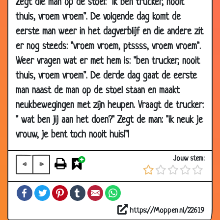
Zegt die man op de stoel: "ik ben trucker, nooit
02 May
De verkrachting
3.74
thuis, vroem vroem". De volgende dag komt de
2003
eerste man weer in het dagverblijf en die andere zit
29 Apr
69
1.84
er nog steeds: "vroem vroem, ptssss, vroem vroem".
2003
Weer vragen wat er met hem is: "ben trucker, nooit
28 Apr
Nonnen
3.71
thuis, vroem vroem". De derde dag gaat de eerste
2003
man naast de man op de stoel staan en maakt
25 Apr
Koudste kut
3.32
neukbewegingen met zijn heupen. Vraagt de trucker:
2003
" wat ben jij aan het doen?" Zegt de man: "ik neuk je
22 Apr
Rozen
3.56
2003
vrouw, je bent toch nooit huis!"!
15 Apr
Moderne boer
2.98
Jouw stem:
2003
«
»
14 Apr
Lingo
3.88
Facebook
Twitter
Pinterest
Tumblr
Email
WhatsApp
2003
09 Apr
Openingszin
2.58
https://Moppen.nl/22619
2003