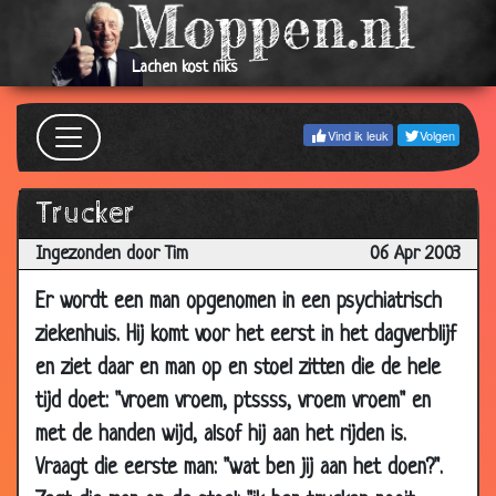
27 May
Are my testickles black
3.25
2003
23 May
Homo eiland
2.86
Lachen kost niks
2003
12 May
Goed hotel
3.10
Vind ik leuk
Volgen
2003
10 May
Condoom
2.90
Trucker
2003
Ingezonden door Tim
06 Apr 2003
06 May
De rijn
3.10
2003
Er wordt een man opgenomen in een psychiatrisch
05 May
ZIEK
3.78
ziekenhuis. Hij komt voor het eerst in het dagverblijf
2003
en ziet daar en man op en stoel zitten die de hele
02 May
Begravenisondernemer
2.89
tijd doet: "vroem vroem, ptssss, vroem vroem" en
2003
met de handen wijd, alsof hij aan het rijden is.
02 May
Onbewoond eiland
3.70
Vraagt die eerste man: "wat ben jij aan het doen?".
2003