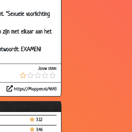
3.28
t. "Sexuele voorlichting
3.72
3.47
 zijn met elkaar aan het
3.18
 antwoordt: EXAMEN!
3.61
3.70
Jouw stem:
3.14
3.42
https://Moppen.nl/4643
3.76
3.26
3.68
3.12
3.46