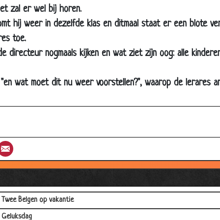
het zal er wel bij horen.
De bus
t hij weer in dezelfde klas en ditmaal staat er een blote ven
Muf muf
res toe.
Jan en mien
 directeur nogmaals kijken en wat ziet zijn oog: alle kinderen
Betalen
: "en wat moet dit nu weer voorstellen?", waarop de lerares
Kindjes krijgen
Vrouwlief
Hooiberg
Koelbloedig
st
umblr
Email
Broodjes smeren
Hanenkam
Uit eten!
Twee Belgen op vakantie
Geluksdag