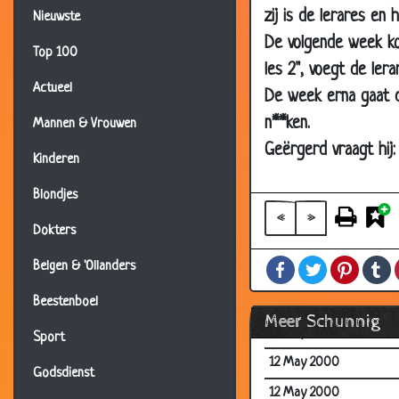
zij is de lerares en 
Nieuwste
12 May 2000
De volgende week kom
Top 100
12 May 2000
les 2", voegt de lera
Actueel
12 May 2000
De week erna gaat de
12 May 2000
n**ken.
Mannen & Vrouwen
Geërgerd vraagt hij
12 May 2000
Kinderen
12 May 2000
Blondjes
12 May 2000
«
»
Dokters
12 May 2000
Facebook
Twitter
Pintere
T
Belgen & 'Ollanders
12 May 2000
12 May 2000
Beestenboel
Meer Schunnig
12 May 2000
Sport
12 May 2000
Godsdienst
12 May 2000