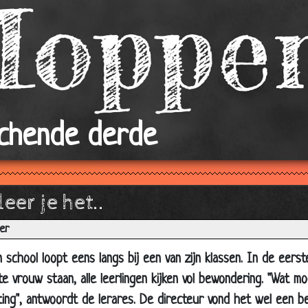
Naar de hemel
Lifters
De pil
Hoe moet ons kindje heten?
Champagne
Lotion
achende derde
Ochtendhumeur
Naar de w.c.
Beffende kikker
eer je het..
Geroosterd brood
er
De sexuoloog
 school loopt eens langs bij een van zijn klassen. In de eerst
Varkensoren!
te vrouw staan, alle leerlingen kijken vol bewondering. "Wat mo
Proeven
chting", antwoordt de lerares. De directeur vond het wel een 
Pechboer