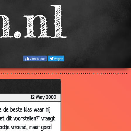
2.55
3.71
3.60
2.76
3.69
2.90
Vind ik leuk
Volgen
3.23
3.50
3.10
3.72
12 May 2000
3.01
e de beste klas waar hij
3.30
et dit voorstellen?" vraagt
3.88
beetje vreemd, maar goed
3.39