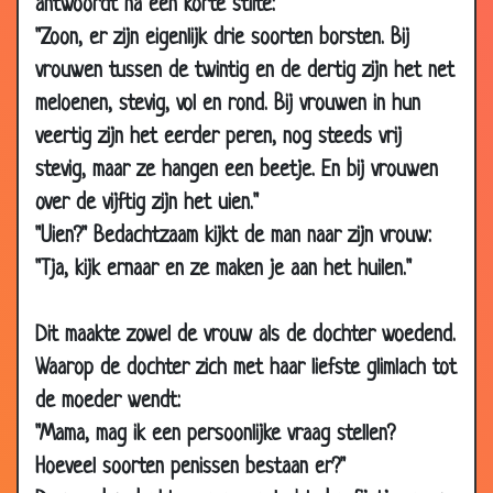
antwoordt na een korte stilte:
30 Oct
Paard
3.72
2006
"Zoon, er zijn eigenlijk drie soorten borsten. Bij
24 Oct
Huwelijk
3.56
vrouwen tussen de twintig en de dertig zijn het net
2006
meloenen, stevig, vol en rond. Bij vrouwen in hun
24 Oct
Handlotion
3.95
veertig zijn het eerder peren, nog steeds vrij
2006
stevig, maar ze hangen een beetje. En bij vrouwen
24 Oct
Op z'n Surinaams....
3.32
over de vijftig zijn het uien."
2006
"Uien?" Bedachtzaam kijkt de man naar zijn vrouw:
21 Oct
Vier lippen
3.42
"Tja, kijk ernaar en ze maken je aan het huilen."
2006
19 Oct
Varkens
2.78
Dit maakte zowel de vrouw als de dochter woedend.
2006
Waarop de dochter zich met haar liefste glimlach tot
16 Oct
Onder de navel
2.91
de moeder wendt:
2006
"Mama, mag ik een persoonlijke vraag stellen?
14 Oct
Geluksvogel
3.00
Hoeveel soorten penissen bestaan er?"
2006