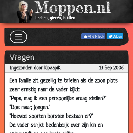
2006
12 Nov
Drie oude heren
3.91
Lachen, gieren, brullen
2006
12 Nov
Ooievaar
3.30
Vind ik leuk
Volgen
2006
11 Nov
In de trein
3.59
Vragen
2006
07 Nov
Rocky Mountains
2.79
Ingezonden door KipaapiK
13 Sep 2006
2006
Een familie zit gezellig te tafelen als de zoon plots
06 Nov
Biologie les
3.19
zeer ernstig naar de vader kijkt:
2006
"Papa, mag ik een persoonlijke vraag stellen?"
02 Nov
Monica
3.24
2006
"Doe maar, jongen."
"Hoeveel soorten borsten bestaan er?"
01 Nov
Cursus
3.60
2006
De vader strijkt bedenkelijk over zijn kin en