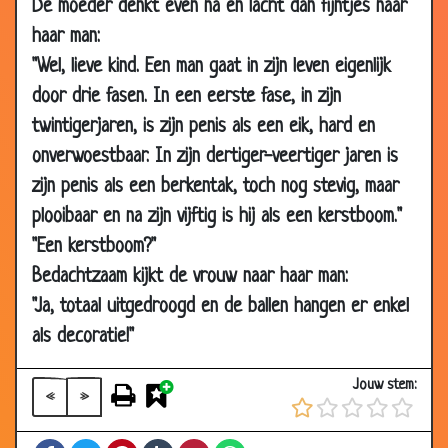
De moeder denkt even na en lacht dan fijntjes naar
13 Oct
Goedkoop
2.97
haar man:
2006
"Wel, lieve kind. Een man gaat in zijn leven eigenlijk
13 Oct
Beurt
3.11
door drie fasen. In een eerste fase, in zijn
2006
twintigerjaren, is zijn penis als een eik, hard en
11 Oct
Brigitte Bardot
3.34
onverwoestbaar. In zijn dertiger-veertiger jaren is
2006
zijn penis als een berkentak, toch nog stevig, maar
11 Oct
Vrouwtje
3.56
plooibaar en na zijn vijftig is hij als een kerstboom."
2006
"Een kerstboom?"
08 Oct
Nijlpaard
3.28
Bedachtzaam kijkt de vrouw naar haar man:
2006
"Ja, totaal uitgedroogd en de ballen hangen er enkel
02 Oct
Oranje
2.94
2006
als decoratie!"
25 Sep
Sexleven
3.44
Jouw stem:
2006
«
»
22 Sep
Op de poef
3.33