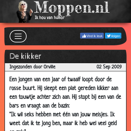
16 Jan
Aarbeienplukmachine
3.22
2010
Ik hou van humor
13 Jan
Jantje en de paling
3.88
2010
Vind ik leuk
Volgen
06 Jan
Een huisdier kopen
3.87
2010
De kikker
30 Dec
Vuur
3.80
2009
Ingezonden door Orville
02 Sep 2009
29 Dec
Nachagai ana!!
3.96
Een jongen van een jaar of twaalf loopt door de
2009
rosse buurt. Hij sleept een plat gereden kikker aan
28 Dec
Olifant
2.80
een touwtje achter zich aan. Hij stopt bij een van de
2009
bars en vraagt aan de bazin:
23 Dec
De voddenman
3.45
2009
"Ik wil seks hebben met één van jouw meisjes. Ik
weet dat ik te jong ben, maar ik heb wel veel geld
16 Dec
Vulling
3.75