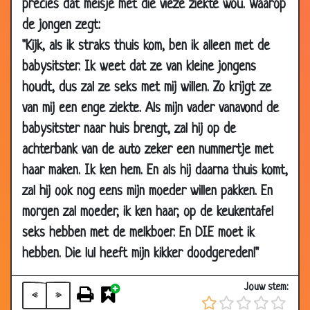
precies dat meisje met die vieze ziekte wou. Waarop
2009
de jongen zegt:
28 Oct
Eekhoorntjes
3.43
"Kijk, als ik straks thuis kom, ben ik alleen met de
2009
babysitster. Ik weet dat ze van kleine jongens
12 Oct
De afwas
3.28
houdt, dus zal ze seks met mij willen. Zo krijgt ze
2009
van mij een enge ziekte. Als mijn vader vanavond de
10 Oct
Springen
3.34
babysitster naar huis brengt, zal hij op de
2009
achterbank van de auto zeker een nummertje met
07 Oct
Kan ik kinderen krijgen?
3.50
haar maken. Ik ken hem. En als hij daarna thuis komt,
2009
zal hij ook nog eens mijn moeder willen pakken. En
06 Oct
Papegaai zonder poten
3.94
morgen zal moeder, ik ken haar, op de keukentafel
2009
seks hebben met de melkboer. En DIE moet ik
28 Sep
Meer tijd
3.51
2009
hebben. Die lul heeft mijn kikker doodgereden!"
23 Sep
Geen maagd meer
3.84
Jouw stem:
2009
«
»