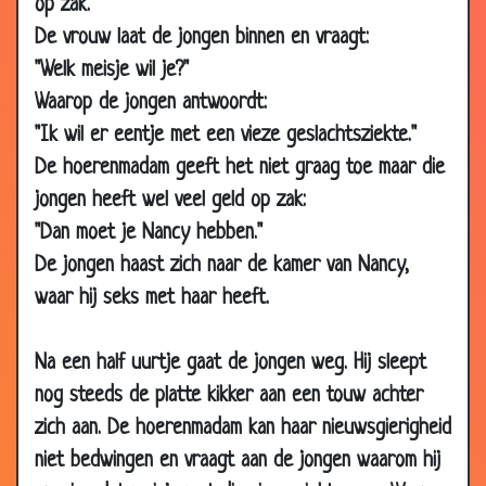
2009
op zak."
De vrouw laat de jongen binnen en vraagt:
12 Dec
Hevige seks
3.59
2009
"Welk meisje wil je?"
07 Dec
Op schoot bij Sinterklaas
3.43
Waarop de jongen antwoordt:
2009
"Ik wil er eentje met een vieze geslachtsziekte."
04 Dec
Wat zullen we geven?
3.27
De hoerenmadam geeft het niet graag toe maar die
2009
jongen heeft wel veel geld op zak:
27 Nov
500 euro
3.18
"Dan moet je Nancy hebben."
2009
De jongen haast zich naar de kamer van Nancy,
27 Nov
Taxi!
3.23
waar hij seks met haar heeft.
2009
20 Nov
Niet kunnen slapen
3.65
Na een half uurtje gaat de jongen weg. Hij sleept
2009
nog steeds de platte kikker aan een touw achter
11 Nov
De eerste keer
3.85
zich aan. De hoerenmadam kan haar nieuwsgierigheid
2009
niet bedwingen en vraagt aan de jongen waarom hij
11 Nov
Nieuw lid
3.39