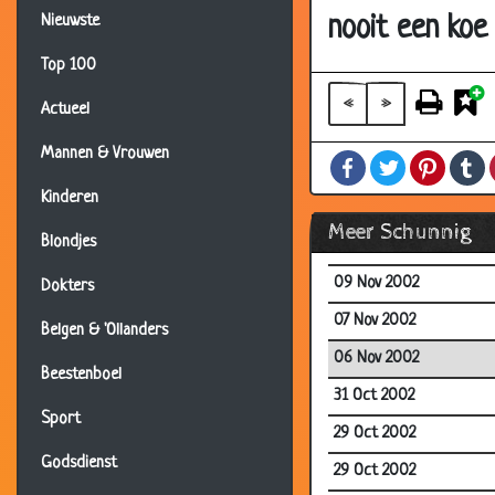
25 Nov 2002
nooit een koe
Nieuwste
24 Nov 2002
Top 100
23 Nov 2002
«
»
Actueel
22 Nov 2002
Mannen & Vrouwen
Facebook
Twitter
Pintere
T
22 Nov 2002
Kinderen
22 Nov 2002
Meer Schunnig
Blondjes
21 Nov 2002
09 Nov 2002
Dokters
07 Nov 2002
Belgen & 'Ollanders
06 Nov 2002
Beestenboel
31 Oct 2002
Sport
29 Oct 2002
Godsdienst
29 Oct 2002