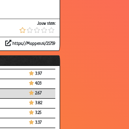
3.60
2.86
Jouw stem:
3.98
3.68
https://Moppen.nl/21759
3.96
3.99
3.21
3.97
4.03
2.67
3.82
3.25
3.37