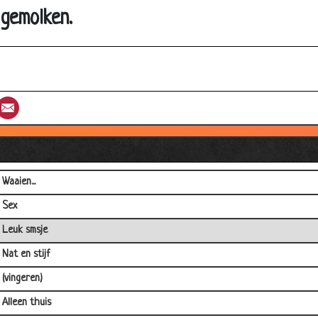
Verschillende bloemen
 gemolken.
Vagina
Gezin in nudistenkamp
Mijn vader!
st
umblr
Email
Kikker plat
Rarara
Indianen
Waaien...
Sex
Leuk smsje
Nat en stijf
(vingeren)
Alleen thuis