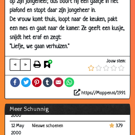
op zijn jongeheer, dus boort hij een gaatje in het
12 May
Hawaiaans hotel
3.34
plafond en stopt daar zijn jongeheer in.
2000
De vrouw komt thuis, loopt naar de keuken, pakt
12 May
Op de boerderij
3.81
een mes en gaat naar de kamer. Ze geeft een kusje,
2000
snijdt het eraf en zegt:
12 May
Koe & Stier
3.80
2000
"Liefje, we gaan verhuizen."
12 May
Pas getrouwd stel
3.35
Jouw stem:
2000
«
»
12 May
Afslanken
3.99
Facebook
Twitter
Pinterest
Tumblr
Email
WhatsApp
2000
12 May
Huwelijksnacht
2.78
https://Moppen.nl/1991
2000
Meer Schunnig
12 May
Bankovervaller
3.95
2000
12 May
Nieuwe schoenen
3.79
2000