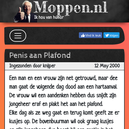
2000
12 May
Vakantie
3.45
Ik hou van humor
2000
12 May
Biologieles
3.44
Vind ik leuk
Volgen
2000
12 May
Stomme Boer
3.90
Penis aan Plafond
2000
Ingezonden door knijper
12 May
Oud mannetje
12 May 2000
3.77
2000
Een man en een vrouw zijn net getrouwd, maar dee
12 May
Kerstboom
3.55
man gaat de volgende dag dood aan een hartaanval.
2000
De vrouw wil een aandenken hebben dus snijdt zijn
12 May
Sex examen
3.16
jongeheer eraf en plakt het aan het plafond.
2000
Elke dag als ze weg gaat en terug komt geeft ze er
12 May
Leuke dierentuin
3.66
kusjes op. De bovenbuurman wil ook graag kusjes
2000