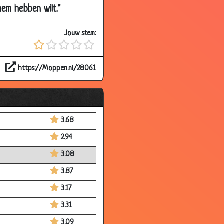
3.70
hem hebben wilt."
2.87
Jouw stem:
3.34
3.50
https://Moppen.nl/28061
3.46
3.54
3.45
3.68
2.94
3.08
3.87
3.17
3.31
3.09