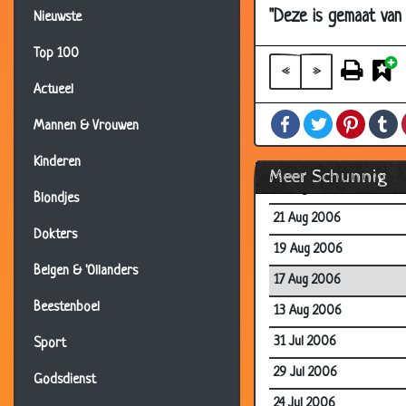
09 Sep 2006
"Deze is gemaat van 
Nieuwste
03 Sep 2006
Top 100
29 Aug 2006
«
»
Actueel
28 Aug 2006
Facebook
Twitter
Pintere
T
27 Aug 2006
Mannen & Vrouwen
24 Aug 2006
Kinderen
Meer Schunnig
21 Aug 2006
Blondjes
21 Aug 2006
Dokters
19 Aug 2006
Belgen & 'Ollanders
17 Aug 2006
Beestenboel
13 Aug 2006
31 Jul 2006
Sport
29 Jul 2006
Godsdienst
24 Jul 2006