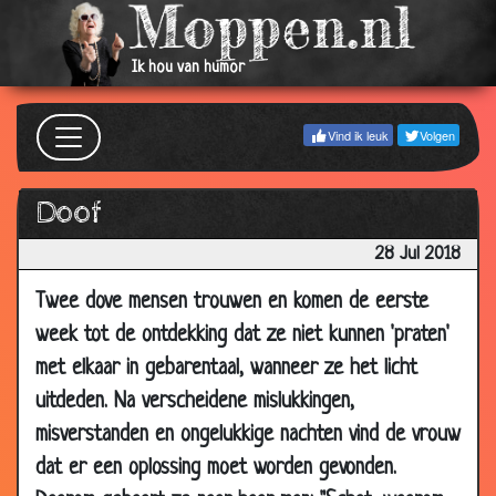
06 Nov
Herman Finkers - Een neger in het dorp
2.87
2019
Ik hou van humor
06 Sep
Toren C - Dokter poep
2.93
2019
Vind ik leuk
Volgen
08 Jun
Ronald Goedemondt - Snackbar 'Het
2.74
2019
Vogeltje'
Doof
26 May
Dating advertentie
2.70
2019
28 Jul 2018
12 Apr
Borstvoeding
2.26
Twee dove mensen trouwen en komen de eerste
2019
week tot de ontdekking dat ze niet kunnen 'praten'
20 Jan
Ajax-shirt
2.78
met elkaar in gebarentaal, wanneer ze het licht
2019
uitdeden. Na verscheidene mislukkingen,
16 Jan
Poes
2.82
misverstanden en ongelukkige nachten vind de vrouw
2019
dat er een oplossing moet worden gevonden.
05 Dec
Chinees Meisje
2.90