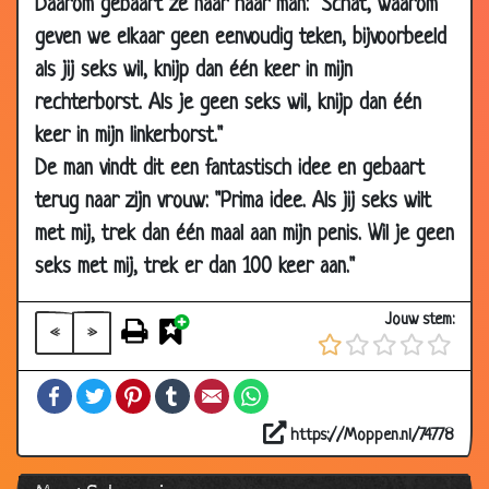
Daarom gebaart ze naar haar man: "Schat, waarom
2018
geven we elkaar geen eenvoudig teken, bijvoorbeeld
25 Nov
Ferrari tatoeage
2.90
als jij seks wil, knijp dan één keer in mijn
2018
rechterborst. Als je geen seks wil, knijp dan één
21 Nov
Mannenwinkel
3.01
keer in mijn linkerborst."
2018
De man vindt dit een fantastisch idee en gebaart
11 Nov
Aliens
3.03
terug naar zijn vrouw: "Prima idee. Als jij seks wilt
2018
met mij, trek dan één maal aan mijn penis. Wil je geen
04 Oct
Verkeersongeluk
2.90
2018
seks met mij, trek er dan 100 keer aan."
28 Sep
Komt een man bij de dokter - Is uw
2.74
Jouw stem:
2018
vriend timmerman?
«
»
19 Sep
Plat
2.82
Facebook
Twitter
Pinterest
Tumblr
Email
WhatsApp
2018
01 Sep
Speeltje
2.89
https://Moppen.nl/74778
2018