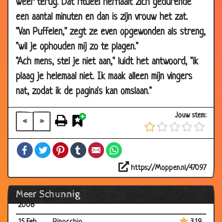
weer terug. Dat ritueel herhaalt zich gedurende
2008
een aantal minuten en dan is zijn vrouw het zat.
05 Jun
Heb ik iets verkeerds gezegd?
3.55
"Van Puffelen," zegt ze even opgewonden als streng,
2008
"wil je ophouden mij zo te plagen."
03 Jun
TV-zender
2.85
"Ach mens, stel je niet aan," luidt het antwoord, "ik
2008
plaag je helemaal niet. Ik maak alleen mijn vingers
17 Apr
Is ie lekker?
3.86
2008
nat, zodat ik de pagina's kan omslaan."
12 Apr
De Janssens
3.91
Jouw stem:
2008
«
»
21 Mar
Zeer behulpzaam
3.89
Facebook
Twitter
Pinterest
Tumblr
Email
WhatsApp
2008
28 Feb
Paardje rijden!
3.83
https://Moppen.nl/47097
2008
Meer Schunnig
28 Feb
Vierendelen
3.74
2008