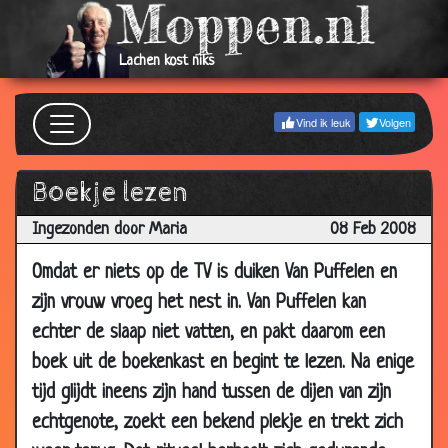
14 Oct
Voodoo dildo
3.33
2008
Lachen kost niks
10 Oct
Hazenlip
3.36
2008
Vind ik leuk
Volgen
05 Oct
Effe Plassen
3.58
2008
Boekje lezen
29 Sep
Fakir met fluit
3.17
2008
Ingezonden door Maria
08 Feb 2008
22 Sep
Afvallen
3.04
Omdat er niets op de TV is duiken Van Puffelen en
2008
zijn vrouw vroeg het nest in. Van Puffelen kan
14 Aug
Rooie oortjes
3.43
echter de slaap niet vatten, en pakt daarom een
2008
boek uit de boekenkast en begint te lezen. Na enige
11 Jun
100 Euro
3.95
tijd glijdt ineens zijn hand tussen de dijen van zijn
2008
echtgenote, zoekt een bekend plekje en trekt zich
09 Jun
De nudistencamping
3.55